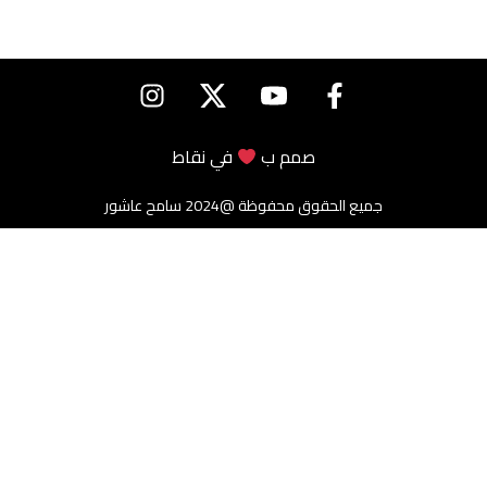
صمم ب
في
نقاط
جميع الحقوق محفوظة @2024 سامح عاشور