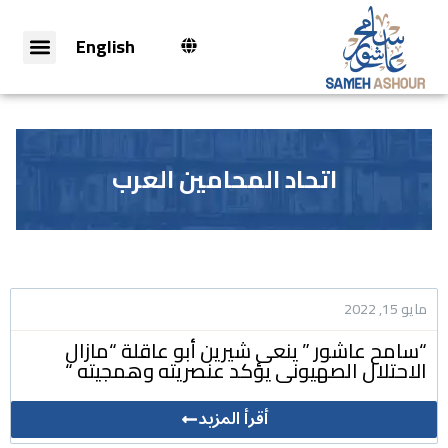
English
اتحاد المحامين العرب
مايو 15, 2022
“سامح عاشور ” ينعى شيرين أبو عاقلة “مازال
الاحتلال الصهيونى يؤكد عنصريته وهمجيته “
أقرأ المزيد