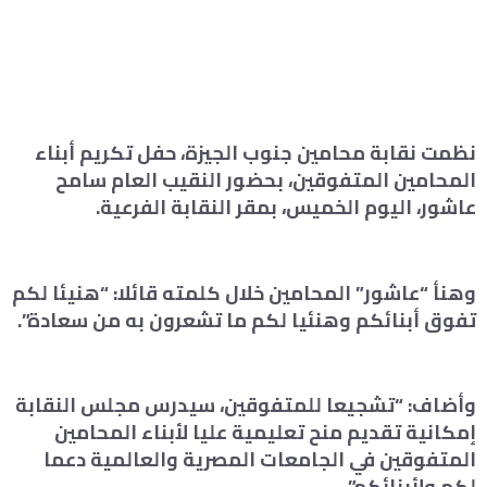
نظمت نقابة محامين جنوب الجيزة، حفل تكريم أبناء
المحامين المتفوقين، بحضور النقيب العام سامح
عاشور، اليوم الخميس، بمقر النقابة الفرعية.
وهنأ “عاشور” المحامين خلال كلمته قائلا: “هنيئا لكم
تفوق أبنائكم وهنئيا لكم ما تشعرون به من سعادة”.
وأضاف: “تشجيعا للمتفوقين، سيدرس مجلس النقابة
إمكانية تقديم منح تعليمية عليا لأبناء المحامين
المتفوقين في الجامعات المصرية والعالمية دعما
لكم ولأبنائكم”.