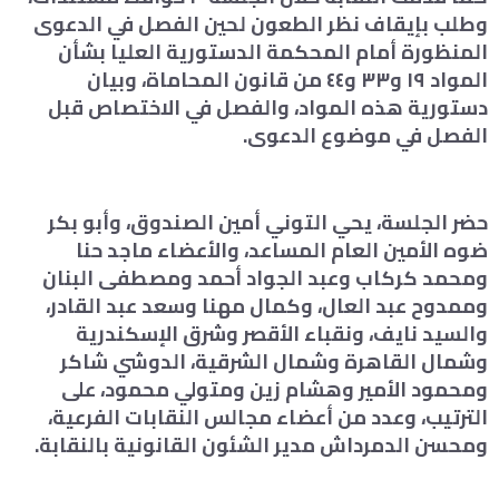
وطلب بإيقاف نظر الطعون لحين الفصل في الدعوى
المنظورة أمام المحكمة الدستورية العليا بشأن
المواد ١٩ و٣٣ و٤٤ من قانون المحاماة، وبيان
دستورية هذه المواد، والفصل في الاختصاص قبل
الفصل في موضوع الدعوى.
حضر الجلسة، يحي التوني أمين الصندوق، وأبو بكر
ضوه الأمين العام المساعد، والأعضاء ماجد حنا
ومحمد كركاب وعبد الجواد أحمد ومصطفى البنان
وممدوح عبد العال، وكمال مهنا وسعد عبد القادر،
والسيد نايف، ونقباء الأقصر وشرق الإسكندرية
وشمال القاهرة وشمال الشرقية، الدوشي شاكر
ومحمود الأمير وهشام زين ومتولي محمود، على
الترتيب، وعدد من أعضاء مجالس النقابات الفرعية،
ومحسن الدمرداش مدير الشئون القانونية بالنقابة.