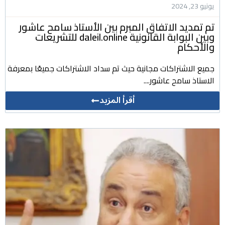
يونيو 23, 2024
تم تمديد الاتفاق المبرم بين الأستاذ سامح عاشور
وبين البوابة القانونية daleil.online للتشريعات
والأحكام
جميع الاشتراكات مجانية حيث تم سداد الاشتراكات جميعًا بمعرفة
الاستاذ سامح عاشور....
أقرأ المزيد