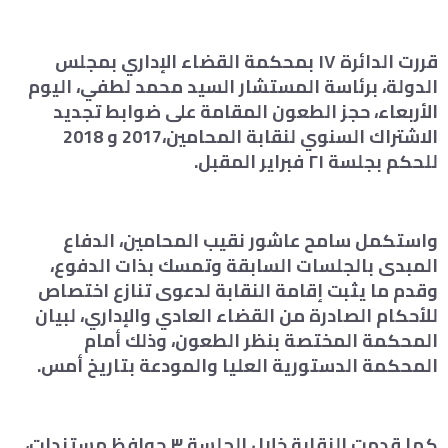
قررت الدائرة ١٧ بمحكمة القضاء الإداري بمجلس
الدولة، برئاسة المستشار السيد محمد لطفي، اليوم
الأربعاء، حجز الطعون المقامة على ضوابط تجديد
الاشتراك السنوي لنقابة المحامين،2017 و 2018
للحكم بجلسة ٢١ فبراير المقبل.
واستكمل سامح عاشور نقيب المحامين، الدفاع
المبدى بالجلسات السابقة وتمسك بذات الدفوع،
وقدم ما يثبت إقامة النقابة لدعوى تنازع اختصاص
للأحكام الصادرة من القضاء العادي والإداري، لبيان
المحكمة المختصة بنظر الطعون، وذلك أمام
المحكمة الدستورية العليا والمودعة بتاريخ أمس.
كما قدمت النقابة خلال الجلسة ٣ حوافظ مستندات،