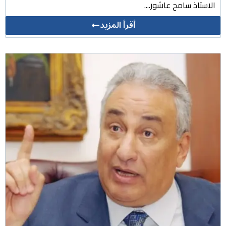
الاستاذ سامح عاشور....
أقرأ المزيد