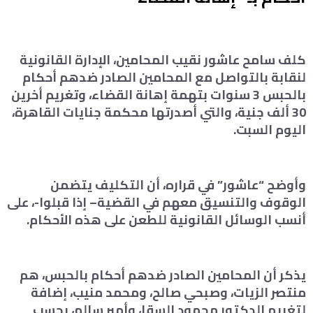
كلف سامح عاشور نقيب المحامين، الإدارة القانونية
لنقابة بالتواصل مع المحامين الصادر ضدهم أحكام
بالحبس 3 سنوات بتهمة إهانة القضاء، وتغريم أخرين
30 ألف جنية، والتي أصدرتها محكمة جنايات القاهرة،
اليوم السبت.
وأوضح “عاشور” في قراره، أن التكليف يتضمن
الوقوف والتنسيق معهم في القضية– إذا قبلوا-، على
أنسب الوسائل القانونية للطعن على هذه الأحكام.
يذكر أن المحامين الصادر ضدهم أحكام بالحبس، هم
منتصر الزيات، وصبحي صالح، ومحمد منيب، إضافة
لتغريم الدكتور محمود السقا، وأمير سالم، بحسب