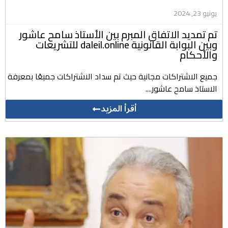
يونيو 23, 2024
تم تمديد الاتفاق المبرم بين الأستاذ سامح عاشور
وبين البوابة القانونية daleil.online للتشريعات
والأحكام
جميع الاشتراكات مجانية حيث تم سداد الاشتراكات جميعًا بمعرفة
الاستاذ سامح عاشور....
أقرأ المزيد