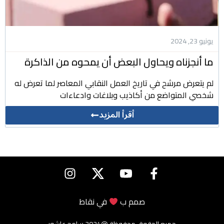
يونيو 23, 2024
ما أنجزناه ويحاول البعض أن يمحوه من الذاكرة
لم يتعرض مرشح في تاريخ العمل النقابي المعاصر لما تعرض له
شخصي المتواضع من أكاذيب وبلاغات وادعاءات
أقرأ المزيد
صمم ب
في
نقاط
جميع الحقوق محفوظة @2024 سامح عاشور