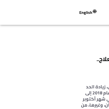
English
اج..
زيادة الحد
الأقصى للمعاش في 2019 إلى 2000 جنية، بدلا من 1920، على أن تصل في عام 2018 إلى
مومية في شهر أكتوبر
ن، وغيرها، من