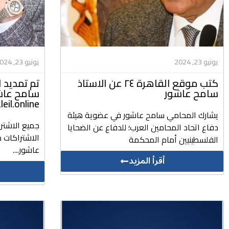
يونيو 23, 2024
يونيو 23, 2024
كتب موقع القاهرة ٢٤ عن الاستاذ
تم تمديد ا
سامح عاشور
سامح عاشور
daleil.online للتشريعات وا
يشارك المحامي سامح عاشور في عضوية هيئة
جميع الاشتر
دفاع اتحاد المحامين العرب؛ للدفاع عن الضحايا
الاشتراكات ج
الفلسطينيين أمام المحكمة
عاشور....
أقرأ المزيد