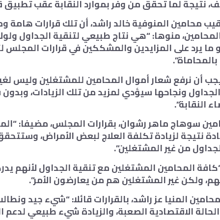
يب محامين المنوفية خالد راشد، أن تلك قرارات هامة و
حامين، منوها: “هي نتاج طبيعي لتنقية الجداول ولولا
و ما يرد على المزايدين والمشككين في قرارات المجلس ل
بالمحاماة”.
جب أن نرفع شعار أموال المحامين للمشتغلين وليس لغير
الجداول ونجاحها سيؤدي لمزيد من تلك الزيادات، وبدون 
ء النقابة”.
مين سوهاج ماهر رشوان، بقرارات المجلس، مضيفا: “الم
يادة نتيجة لزيادة تكلفة العلاج لبعض الأمراض، وستتحقق
لجداول من غير المشتغلين”.
كافة المحامين المشتغلين مع تنقية الجداول لأنهم يدر
م، ولكن غير المشتغلين هم من يعارضون الأمر”.
امين المنيا عز راشد، بالقرارات قائلا: “شيء جيد ونطالب
والحالة الاقتصادية الصعبة، والزيادة شيء طبيعي لدعم 