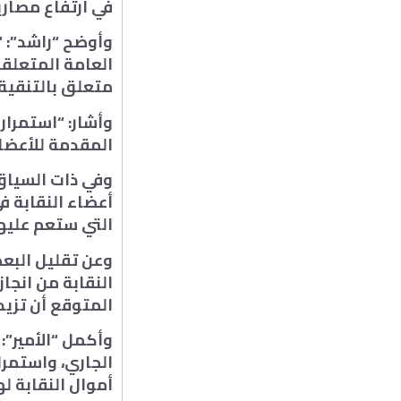
في ارتفاع مصاري
وأوضح “راشد”: “
العامة المتعلقة
متعلق بالتنقية”
وأشار: “استمرار
المقدمة للأعضاء
وفي ذات السياق،
أعضاء النقابة ف
التي ستعم عليهم
وعن تقليل البع
النقابة من انجاز
المتوقع أن تزيد
وأكمل “الأمير”:
الجاري، واستمر
أموال النقابة ل