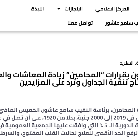
المركز الاعلامي
الإنجازات
النبذة
يب سامح عاشور
تواصل معنا
ة
,
السلايد
 بقرارات “المحامين” زيادة المعاشات والعل
ج تنقية الجداول وترد على المزايدين
المحامين، برئاسة النقيب سامح عاشور، الخميس الماضي، 
1840، بعد الزيادة الدورية الـ 5 % التي وافقت عليها الجمعية الع
رفع الحد الأقصى للعلاج لحالات القلب المفتوح، والسرطا