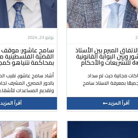
يونيو 23, 2024
لاتفاق المبرم بين الأستاذ
سامح عاشور: موقف م
 وبين البوابة القانونية
القضية الفلسطينية 
لأحكام
بمحاكمة نتنياهو كمج
اكات مجانية حيث تم سداد
أشاد سامح عاشور، نقيب الم
ميعًا بمعرفة الاستاذ سامح
بالدور المصري المشرف تجاه
وتقديم المساعدات للأشقاء 
أقرأ المزيد
أقرأ المزيد