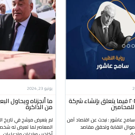
يونيو 23, 2024
رؤيتنا ل ٢٠٢٤ فيما يتعلق بإنشاء شركة
ما أنجزناه ويحاول ال
للمحامين
من الذاكرة
 سامح عاشور : نبحث عن اقتصاد آمن
لم يتعرض مرشح في تاريخ ال
أموال النقابة وتحقق مقاصد
المعاصر لما تعرض له شخص
ة
أكاذيب وبلاغات وادعاءات