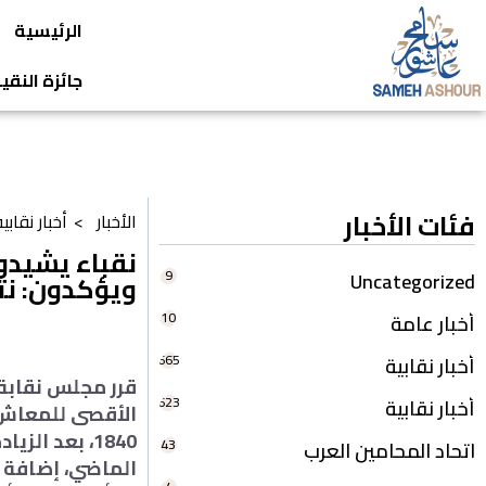
الرئيسية
جائزة النق
فئات الأخبار
الأخبار >
أخبار نقابي
نقباء يشيدون
9
Uncategorized
ويؤكدون: نتا
10
أخبار عامة
665
أخبار نقابية
قرر مجلس نقابة 
623
أخبار نقابية
43
اتحاد المحامين العرب
الماضي، إضافة ل