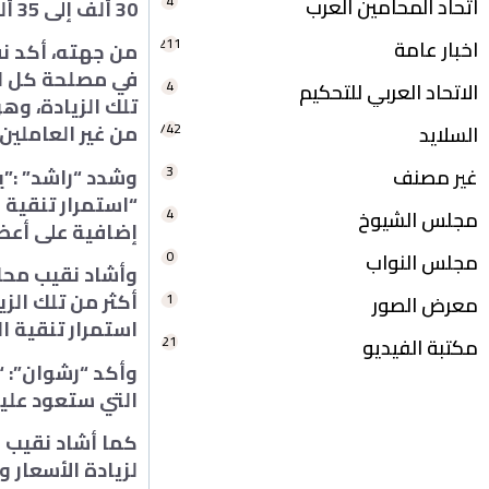
4
اتحاد المحامين العرب
30 ألف إلى 35 ألف، نتيجة لما تحقق من وفر بموارد النقابة عقب تطبيق قرارات التنقية.
211
اخبار عامة
من جهته، أكد نق
في مصلحة كل الم
4
الاتحاد العربي للتحكيم
تلك الزيادة، وه
742
من غير العاملين 
السلايد
3
وشدد “راشد” :”ي
غير مصنف
“استمرار تنقية 
4
مجلس الشيوخ
إضافية على أعضا
0
مجلس النواب
وأشاد نقيب محا
أكثر من تلك الز
1
معرض الصور
استمرار تنقية ا
21
مكتبة الفيديو
وأكد “رشوان”: “
التي ستعود عليه
كما أشاد نقيب مح
لزيادة الأسعار 