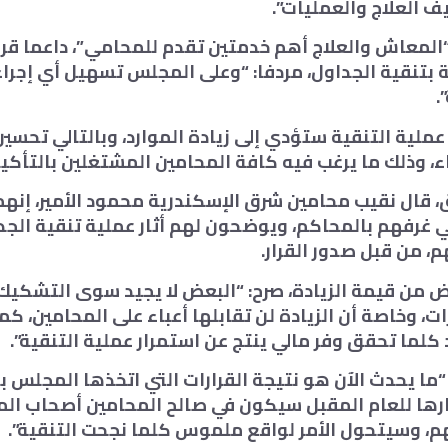
ف العلاج والعمليات”.
المعاش والعلاج أهم خدمتين تقدم للمحامي”، داعما قرار
 بتنقية الجداول، مردفا: “وعلى المجلس تسهيل أي إجراء
.
 عملية التنقية ستؤدي إلى زيادة الموارد، وبالتالي تحسي
، وذلك ما يرغب فيه كافة المحامين المشتغلين بالتأكيد
 قال نقيب محامين شرق الإسكندرية محمود الأمير، إنه
ي غرفهم بالمحاكم، ويوضحون لهم أثار عملية تنقية الجد
، من قبل صدور القرار.
ض من قيمة الزيادة، صرح: “البعض لا يجيد سوى التشكي
ات، وخاصة أن الزيادة لن تقابلها أعباء على المحامين، كم
 كلما تحقق وفر مالي ينتج عن استمرار عملية التنقية”.
 “ما يحدث الآن هو نتيجة القرارات التي اتخذها المجلس بد
ارها للعام المقبل سيكون في صالح المحامين أصحاب ا
هم، وسيتحول الأمر لواقع ملموس كلما نجحت التنقية”.