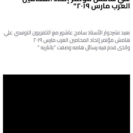
العرب مارس ٢٠١٩”
نعيد نشرحوار الأستاذ سامح عاشور مع التلفزيون التونسي علي
هامش مؤتمر إتحاد المحامين العرب مارس ٢٠١٩
والذى قدم فيه رسائل هامه وصفت “بالناريه “