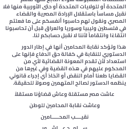
المتحدة أو للولايات المتحدة أو حتى الأوربية منها فلا
نقبل مساساً باستقلال الإرادة المصرية والقضاء
المصري ونقول لهم حاسبوا أنفسكم على ما فعلتم
في فلسطين وليبيا وسوريا والعراق قبل أن تحاسبونا
انتقاءًا وانتقاماً لأننا لا نقبل حسابكم لنا.
هذا وتؤكد نقابة المحامين أنها في إطار الدور
الدستوري للنقابة في كفالة حق الدفاع فإنها على
استعداد لأن تقدم المعونة القضائية لأي من
المحكوم عليهم في هذه القضية وفي غيرها من
القضايا طعنا أمام النقض أو اتخاذ أي إجراء قانوني
ينظمه الدستور لصالح المتهمين وصولاً للحقيقة.
عاشت مصر مستقلة وعاش قضاؤنا مستقلاً
وعاشت نقابة المحامين للوطن
نقيــــب المحـــــامين
ســـامــح عـــاشـــور