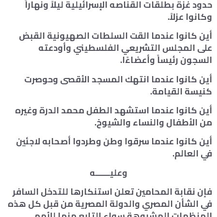
حدود غزة بطلقات القناصه الإسرائيلية ليلاً ونهاراً
وكانوا عزلاً.
أين كانوا عندما القت السلطات الصهيونية القبض
على المجلس التشريعي الفلسطيني وأودعته
السجون رئيساً وأعضاءًا.
أين كانوا عندما انتهك المسجد الأقصى وحوصرت
كنيسة القيامة.
أين كانوا عندما استشهد الطفل محمد الدرة وغيره
من الأطفال والنساء والشيوخ.
أين كانوا عندما سرقوا وطن وطردوا أصحابه لاجئين
في العالم.
وعليــــــه
فإن نقابة المحامين تعلن استنكارها للتدخل السافر
في الشأن المصري والدولة المصرية من قبل كل هذه
المنظمات المشبوهة سواء التابع منها للأمم