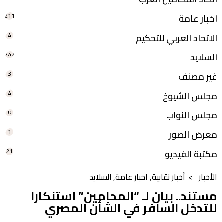
211
اخبار عامة
4
الاتحاد العربي للتحكيم
742
السلايد
3
غير مصنف
4
مجلس الشيوخ
0
مجلس النواب
1
معرض الصور
21
مكتبة الفيديو
الأخبار >
أخبار نقابية
,
اخبار عامة
,
السلايد
مستند.. بيان لـ “المحامين” استنكارا
للتدخل السافر في الشأن المصري