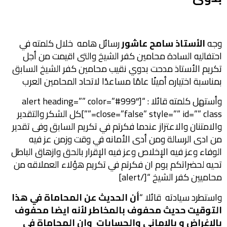
وجه
الأستاذ سامح عاشور
رسائل هامه خلال كلمته في
احتفاليه السادة محامين كفر الشيخ والتى اقيمت من أجل
تكريم الأستاذ مدحت بدوي نقيب محامين كفر الشيخ السابق
بمناسبة اختياره أمينًا عامًا مساعدًا لاتحاد المحامين العرب
وأستهل كلمته قائلا : “[alert heading=”” color=”#999″
close=”false” style=”” id=”” class=””]كل الشكر والتقدير
والامتنان والاعتزاز عندما فكرتم في تكريم السابق وفى تقدير
من ادى الرسالة ومن أدى الأمانه في وقت وزمن عز فيه
الوفاء وعز فيه الإخلاص وعز فيه الإقرار بالحق وازهاق الباطل
تحيه لحضراتكم يوم ان فكرتم في تكريم هؤلاء العملاقه من
محاميين كفر الشيخ “[/alert]
واستطرد سيادته قائلا “
أن الحديث عن المحاماة في هذا
التوقيت حديث محفوف بالمخاطر لأنه ايضا محفوف
بالاغراض و بالامانى والحسابات وان المحاماة في