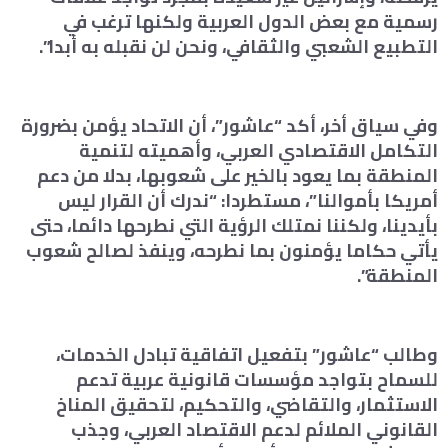
رسمية مع بعض الدول العربية ولكنها ترغب في
التطبيع الشعبي والثقافي، ونحن لن نقبله به أبدا”.
وفي سياق أخر، أكد “عاشور”، أن الاتحاد يؤمن بضرورة
التكامل الاقتصادي العربي، وأهميته لتنمية
المنطقة بما يعود بالخير على شعوبها، بدلا من دعم
أمريكا بأموالنا”، مستطردا: “ندرك أن القرار ليس
بأيدينا، ولكننا نمتلك الرؤية التي نطرحها دائما، حتى
يأتي حكاما يؤمنون بما نطرحه، وينفذ لصالح شعوب
المنطقة”.
وطالب “عاشور” بتفعيل اتفاقية تبادل الخدمات،
للسماح بتواجد مؤسسات قانونية عربية تدعم
الاستثمار، والتقاضي، والتحكيم، لتحقيق المناخ
القانوني الملائم لدعم الاقتصاد العربي، وجذب