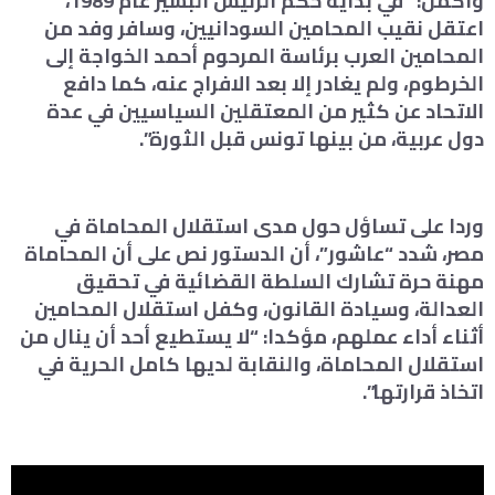
وأكمل: “في بداية حكم الرئيس البشير عام 1989،
اعتقل نقيب المحامين السودانيين، وسافر وفد من
المحامين العرب برئاسة المرحوم أحمد الخواجة إلى
الخرطوم، ولم يغادر إلا بعد الافراج عنه، كما دافع
الاتحاد عن كثير من المعتقلين السياسيين في عدة
دول عربية، من بينها تونس قبل الثورة”.
وردا على تساؤل حول مدى استقلال المحاماة في
مصر، شدد “عاشور”، أن الدستور نص على أن المحاماة
مهنة حرة تشارك السلطة القضائية في تحقيق
العدالة، وسيادة القانون، وكفل استقلال المحامين
أثناء أداء عملهم، مؤكدا: “لا يستطيع أحد أن ينال من
استقلال المحاماة، والنقابة لديها كامل الحرية في
اتخاذ قرارتها”.