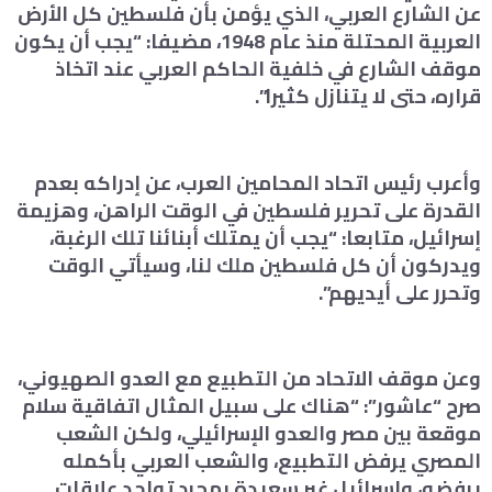
عن الشارع العربي، الذي يؤمن بأن فلسطين كل الأرض
العربية المحتلة منذ عام 1948، مضيفا: “يجب أن يكون
موقف الشارع في خلفية الحاكم العربي عند اتخاذ
قراره، حتى لا يتنازل كثيرا”.
وأعرب رئيس اتحاد المحامين العرب، عن إدراكه بعدم
القدرة على تحرير فلسطين في الوقت الراهن، وهزيمة
إسرائيل، متابعا: “يجب أن يمتلك أبنائنا تلك الرغبة،
ويدركون أن كل فلسطين ملك لنا، وسيأتي الوقت
وتحرر على أيديهم”.
وعن موقف الاتحاد من التطبيع مع العدو الصهيوني،
صرح “عاشور”: “هناك على سبيل المثال اتفاقية سلام
موقعة بين مصر والعدو الإسرائيلي، ولكن الشعب
المصري يرفض التطبيع، والشعب العربي بأكمله
يرفضه، وإسرائيل غير سعيدة بمجرد تواجد علاقات