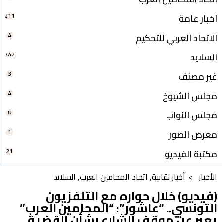
211
اخبار عامة
4
الاتحاد العربي للتحكيم
742
السلايد
3
غير مصنف
4
مجلس الشيوخ
0
مجلس النواب
1
معرض الصور
21
مكتبة الفيديو
الأخبار >
أخبار نقابية
,
اتحاد المحامين العرب
,
السلايد
(فيديو) خلال حواره مع التلفزيون
التونسي.. “عاشور”: “المحامين العرب”
يعبر عن موقف الشارع بشأن القضية