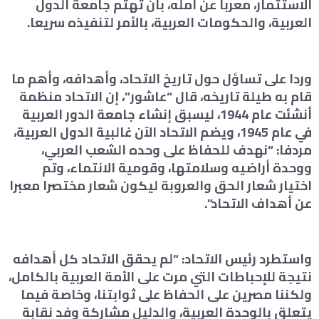
الاستثمار، معربا عن أمله، بأن تهتم جامعة الدول
العربية، والحكومات العربية، بالأمر لتنفيذه سريعا.
وردا على تساؤل حول تاريخ الاتحاد، وأهدافه، وأهم ما
قام به طيلة تاريخه، قال “عاشور”، إن الاتحاد منظمة
أنشئت عام 1944، ليسبق إنشاء جامعة الدور العربية
في عام 1945، ويضم الاتحاد الآن غالبية الدول العربية،
مردفا: “نهدف للحفاظ على وحده الشعب العربي،
ووحدة أراضيه وسلامتها، وقومية الانتماء، وتم
اختيار شعار الحق والعروبة ليكون شعار مختصرا معبرا
عن أهداف الاتحاد”.
واستطرد رئيس الاتحاد: “لم يحقق الاتحاد كل أهدافه
نتيجة للإحباطات التي مرت على الأمة العربية بالكامل،
ولكننا مصرين على الحفاظ على ثوابتنا، وخاصة فيما
يتعلق بالوحدة العربية، والدليل مشاركة وفد نقابة