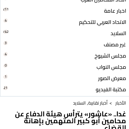
211
اخبار عامة
4
الاتحاد العربي للتحكيم
742
السلايد
3
غير مصنف
4
مجلس الشيوخ
0
مجلس النواب
1
معرض الصور
21
مكتبة الفيديو
الأخبار >
أخبار نقابية
,
السلايد
غدا.. «عاشور» يترأس هيئة الدفاع عن
محامين أبو كبير المتهمين بإهانة
القضاء