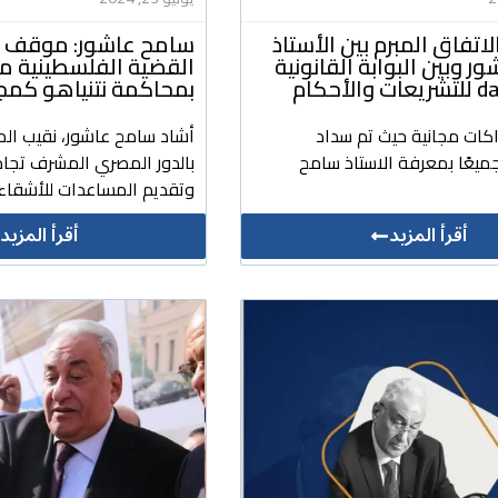
لاتفاق المبرم بين الأستاذ
سامح عاشور: موقف م
 وبين البوابة القانونية
القضية الفلسطينية 
لأحكام
بمحاكمة نتنياهو كمج
اكات مجانية حيث تم سداد
أشاد سامح عاشور، نقيب الم
ميعًا بمعرفة الاستاذ سامح
بالدور المصري المشرف تجاه
وتقديم المساعدات للأشقاء 
أقرأ المزيد
أقرأ المزيد