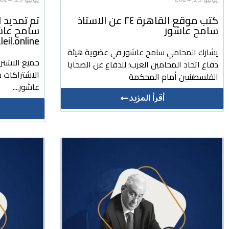
كتب موقع القاهرة ٢٤ عن الاستاذ
تم تمديد ا
سامح عاشور
سامح عاشور
daleil.online للتشريعات وا
يشارك المحامي سامح عاشور في عضوية هيئة
جميع الاشتر
دفاع اتحاد المحامين العرب؛ للدفاع عن الضحايا
الاشتراكات ج
الفلسطينيين أمام المحكمة
عاشور....
أقرأ المزيد