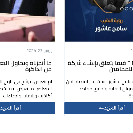
يونيو 23, 2024
رؤيتنا ل ٢٠٢٤ فيما يتعلق بإنشاء شركة
ما أنجزناه ويحاول ال
للمحامين
من الذاكرة
 سامح عاشور : نبحث عن اقتصاد آمن
لم يتعرض مرشح في تاريخ ال
أموال النقابة وتحقق مقاصد
المعاصر لما تعرض له شخص
ة
أكاذيب وبلاغات وادعاءات
أقرأ المزيد
أقرأ المزيد