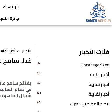
الرئيسية
جائزة النق
فئات الأخبار
الأخبار >
أخبار نقابي
غدا.. سامح ع
9
Uncategorized
10
أخبار عامة
يفتتح سامح عاشو
665
أخبار نقابية
في تمام السابع
623
أخبار نقابية
شمال القاهرة ب
43
اتحاد المحامين العرب