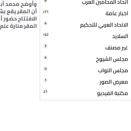
4
اتحاد المحامين العرب
وأوضح محمد أبو 
أن المقر يقع ب
211
اخبار عامة
الافتتاح حضور أع
4
الاتحاد العربي للتحكيم
المقر منارة علم
742
السلايد
3
غير مصنف
4
مجلس الشيوخ
0
مجلس النواب
1
معرض الصور
21
مكتبة الفيديو