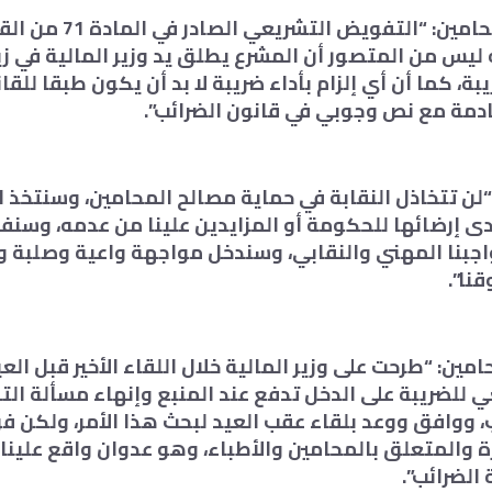
وأردف نقيب المحامين: “التفويض 
ه ليس من المتصور أن المشرع يطلق يد وزير المالية في زي
، كما أن أي إلزام بأداء ضريبة لا بد أن يكون طبقا للقان
دمة مع نص وجوبي في قانون الضرائب”.
لن تتخاذل النقابة في حماية مصالح المحامين، وسنتخذ ال
ى إرضائها للحكومة أو المزايدين علينا من عدمه، وسنف
واجبنا المهني والنقابي، وسندخل مواجهة واعية وصلبة
نا”.
مين: “طرحت على وزير المالية خلال اللقاء الأخير قبل الع
للضريبة على الدخل تدفع عند المنبع وإنهاء مسألة التق
 ووافق ووعد بلقاء عقب العيد لبحث هذا الأمر، ولكن فوج
رة والمتعلق بالمحامين والأطباء، وهو عدوان واقع علينا 
الضرائب”.