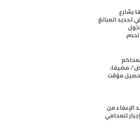
ا بشارع
المالية في تحديد المبالغ
دخول
لحصر.
للدعوى أمام المحاكم
أمام محكمة النقض”، مضيفا:
 تحصيل مؤقت
د الإعفاء من
جبار للمحامي