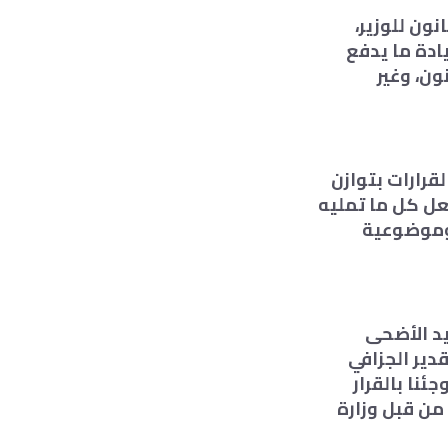
التشريعي الصادر في المادة 71 من القانون للوزير،
ادة ما يدفع
ون، وغير
قرارات بتوازن
عل كل ما تمليه
 وموضوعية
يد الأضحى
دير الجزافي
ئنا بالقرار
من قبل وزارة