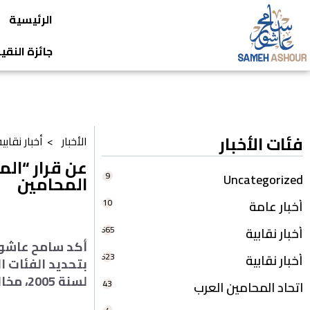
الرئيسية
جائزة النق
فئات الأخبار
الأخبار >
أخبار نقابي
عن قرار “الم
9
Uncategorized
المحامين
10
أخبار عامة
665
أخبار نقابية
623
أخبار نقابية
لسنة 2005، مخالف للقانون.
43
اتحاد المحامين العرب