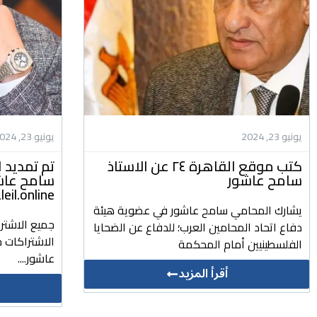
يونيو 23, 2024
يونيو 23, 2024
كتب موقع القاهرة ٢٤ عن الاستاذ
تم تمديد ا
سامح عاشور
سامح عاشور
daleil.online للتشريعات وا
يشارك المحامي سامح عاشور في عضوية هيئة
جميع الاشتر
دفاع اتحاد المحامين العرب؛ للدفاع عن الضحايا
الاشتراكات ج
الفلسطينيين أمام المحكمة
عاشور....
أقرأ المزيد