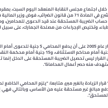
لال اجتماع مجلس النقابة المنعقد اليوم السبت، بمقره
رمسيس، أن المشرع في المادة 71 من قانون الضرائب، فوض وزير 
حساب الضريبة المستحقة عند قيد الدعوى للمحامين، و
اء، وتخليص الإجراءات من مصلحة الجمارك، على سبيل ا
ونوه: “صدر القرار عام 2005 على أن يدفع المحامي 5 جنية 
الابتدائية، و10 جنية أمام محاكم الاستئناف، و15 جنية 
لقرار ليس تحصيل الضريبة المستحقة على الدخل إنما
هدف منه حصر أعمال المحاماة”.
ر الزيادة بالغير مبرر، متابعا: “يلزم المحامي الخاضع لح
فع مبالغ غير مستحقة عليه من الأساس، وبالتالي فهي إ
المستحق”.