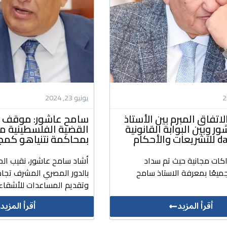
يونيو 23, 2024
لاتفاق المبرم بين الأستاذ
سامح عاشور: موقف م
 وبين البوابة القانونية
القضية الفلسطينية 
لأحكام
بمحاكمة نتنياهو كمج
اكات مجانية حيث تم سداد
أشاد سامح عاشور، نقيب الم
ميعًا بمعرفة الاستاذ سامح
بالدور المصري المشرف تجاه
وتقديم المساعدات للأشقاء 
أقرأ المزيد
أقرأ المزيد