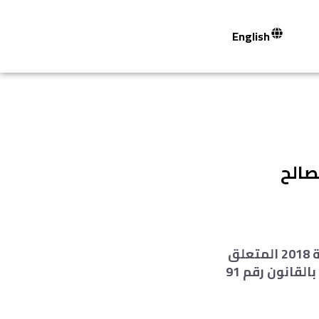
English
صالح
أكد سامح عاشور نقيب المحامين، أن صدور قرار وزير المالية رقم 381 لسنة 2018 المتعلق
بتحديد الفئات المحصلة من المحامين تحت حساب ضريبة الدخل والمقررة بالقانون رقم 91