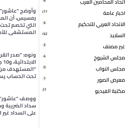
4
اتحاد المحامين العرب
وأوضح “عاشور” خ
211
اخبار عامة
4
الاتحاد العربي للتحكيم
التي تخصم تحت 
المستشفى للأطب
742
السلايد
3
غير مصنف
4
مجلس الشيوخ
0
مجلس النواب
“المستهدف من ا
تحت الحساب يست
1
معرض الصور
21
مكتبة الفيديو
ووصف “عاشور” قرا
سداد الضريبة ود
على السداد غير 