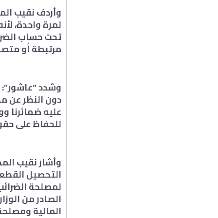
لمرة واحدة، لأن
تحت حساب الضريبة
مرتبطة أو متصا
وشدد “عاشور”: “
دون النظر عن مد
عليه ضمائرنا و
للحفاظ على حقوق
وأشار نقيب المحا
التحصيل القطعي 
لمصلحة الضرائب،
الصادر من الوزا
المالية ومصلحة 