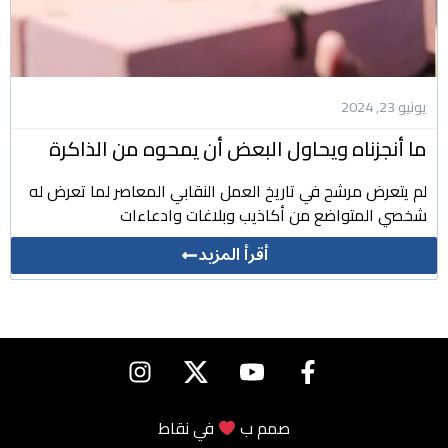
يونيو 23, 2024
ما أنجزناه ويحاول البعض أن يمحوه من الذاكرة
لم يتعرض مرشح في تاريخ العمل النقابي المعاصر لما تعرض له
شخصي المتواضع من أكاذيب وبلاغات وادعاءات
أقرأ المزيد
صمم ب
في
نقاط