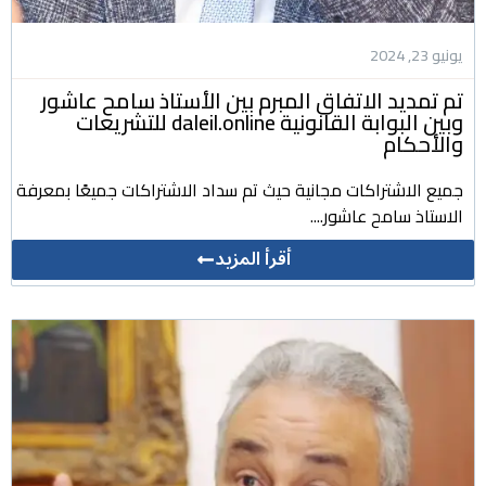
يونيو 23, 2024
تم تمديد الاتفاق المبرم بين الأستاذ سامح عاشور
وبين البوابة القانونية daleil.online للتشريعات
والأحكام
جميع الاشتراكات مجانية حيث تم سداد الاشتراكات جميعًا بمعرفة
الاستاذ سامح عاشور....
أقرأ المزيد