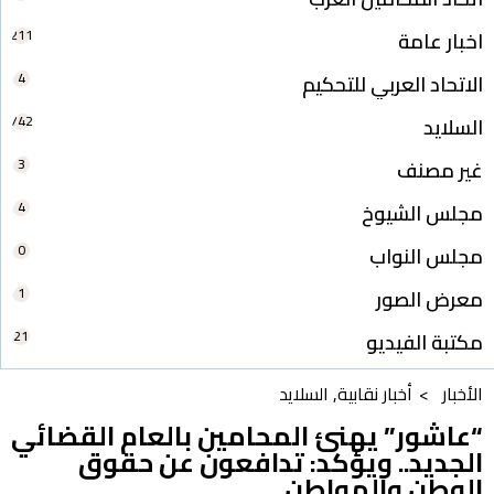
211
اخبار عامة
4
الاتحاد العربي للتحكيم
742
السلايد
3
غير مصنف
4
مجلس الشيوخ
0
مجلس النواب
1
معرض الصور
21
مكتبة الفيديو
الأخبار >
أخبار نقابية
,
السلايد
“عاشور” يهنئ المحامين بالعام القضائي
الجديد.. ويؤكد: تدافعون عن حقوق
الوطن والمواطن