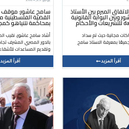
لاتفاق المبرم بين الأستاذ
سامح عاشور: موقف م
 وبين البوابة القانونية
القضية الفلسطينية 
لأحكام
بمحاكمة نتنياهو كمج
اكات مجانية حيث تم سداد
أشاد سامح عاشور، نقيب الم
ميعًا بمعرفة الاستاذ سامح
بالدور المصري المشرف تجاه
وتقديم المساعدات للأشقاء 
أقرأ المزيد
أقرأ المزيد