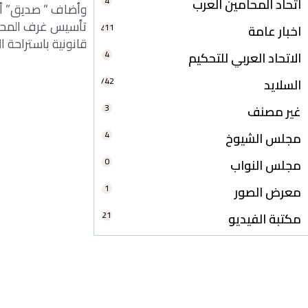
4
اتحاد المحامين العرب
وأضاف ” صديق” أن 
تأسيس غرف المحام
211
اخبار عامة
قانونية باستراحة 
4
الاتحاد العربي للتحكيم
742
السلايد
3
غير مصنف
4
مجلس الشيوخ
0
مجلس النواب
1
معرض الصور
21
مكتبة الفيديو