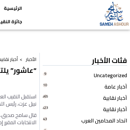
الرئيسية
جائزة النق
فئات الأخبار
الأخبار >
أخبار نقابي
“عاشور” يلت
9
Uncategorized
10
أخبار عامة
استقبل النقيب الع
665
أخبار نقابية
نبيل عزت، رئيس ال
623
أخبار نقابية
قال سامح صديق، ال
43
اتحاد المحامين العرب
الانتخابات المقرر 