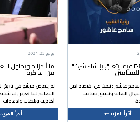
يونيو 23, 2024
رؤيتنا ل ٢٠٢٤ فيما يتعلق بإنشاء شركة
ما أنجزناه ويحاول ال
للمحامين
من الذاكرة
 سامح عاشور : نبحث عن اقتصاد آمن
لم يتعرض مرشح في تاريخ ال
أموال النقابة وتحقق مقاصد
المعاصر لما تعرض له شخص
ة
أكاذيب وبلاغات وادعاءات
أقرأ المزيد
أقرأ المزيد