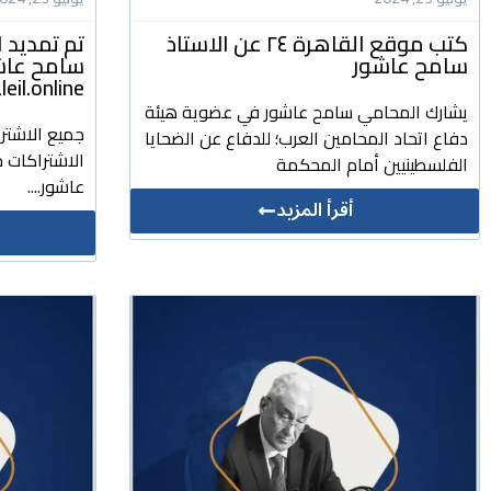
كتب موقع القاهرة ٢٤ عن الاستاذ
تم تمديد ا
سامح عاشور
سامح عاشور
daleil.online للتشريعات وا
يشارك المحامي سامح عاشور في عضوية هيئة
جميع الاشتر
دفاع اتحاد المحامين العرب؛ للدفاع عن الضحايا
الاشتراكات ج
الفلسطينيين أمام المحكمة
عاشور....
أقرأ المزيد