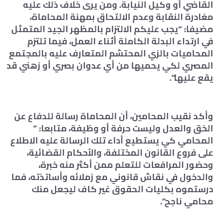
القاضي أو وكيل النيابة. ومن يرى خلاف ذلك عليه
مغادرة النقابة وعدم الالتحاق بمهنة المحاماة،
مضيفا: “يجب عليكم الالتزام بالمظهر الجيد المتمثل
في ارتداء البدلة الكاملة أثناء العمل، فيما تلتزم
المحاميات بالزي المحتشم المتعارف عليه بالمجتمع
المصري لكي يحميها من أي عدوان بصري أو زهني قد
يقع عليها”.
وأكد نقيب المحامين، أن المحاماة رسالة للدفاع عن
الخق والعدل وليست حرفة أو وظيفة، متابعا: ”
المحامي كي يستطيع أداء تلك الرسالة عليه الاطلاع
على فروع القانون المختلفة، والأحكام القضائية،
وحضور المرافعات للتعلم ممن أكثر منه خبرة،
والدخول في نقاش قانوني مع زملائه وأساتذته، فما
درستموه بكليات الحقوق غير كاف ليجعل منك
محامي ناجح”.