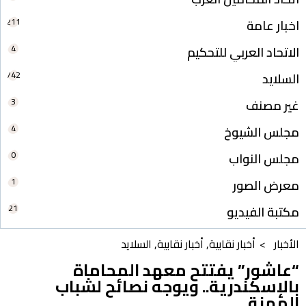
211
اخبار عامة
4
الاتحاد العربي للتحكيم
742
السلايد
3
غير مصنف
4
مجلس الشيوخ
0
مجلس النواب
1
معرض الصور
21
مكتبة الفيديو
الأخبار >
أخبار نقابية
,
أخبار نقابية
,
السلايد
“عاشور” يفتتح معهد المحاماة
بالإسكندرية.. ويوجه نصائح لشباب
المهنة