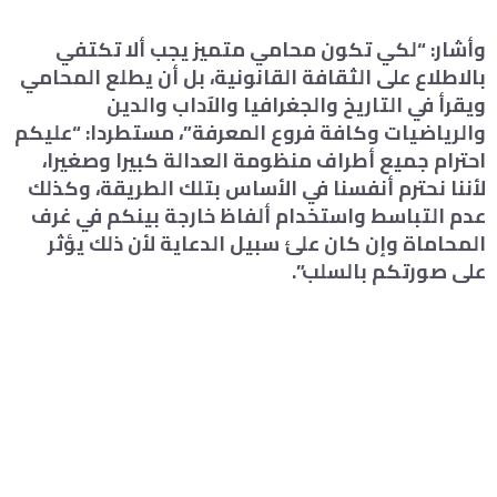
وأشار: “لكي تكون محامي متميز يجب ألا تكتفي
بالاطلاع على الثقافة القانونية، بل أن يطلع المحامي
ويقرأ في التاريخ والجغرافيا والآداب والدين
والرياضيات وكافة فروع المعرفة”، مستطردا: “عليكم
احترام جميع أطراف منظومة العدالة كبيرا وصغيرا،
لأننا نحترم أنفسنا في الأساس بتلك الطريقة، وكذلك
عدم التباسط واستخدام ألفاظ خارجة بينكم في غرف
المحاماة وإن كان علئ سبيل الدعاية لأن ذلك يؤثر
على صورتكم بالسلب”.