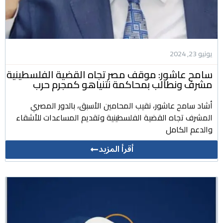
يونيو 23, 2024
سامح عاشور: موقف مصر تجاه القضية الفلسطينية
مشرف ونطالب بمحاكمة نتنياهو كمجرم حرب
أشاد سامح عاشور، نقيب المحامين الأسبق، بالدور المصري
المشرف تجاه القضية الفلسطينية وتقديم المساعدات للأشقاء
والدعم الكامل
أقرأ المزيد