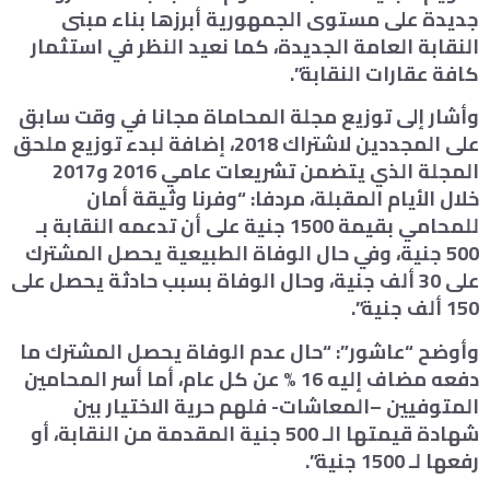
جديدة على مستوى الجمهورية أبرزها بناء مبنى
النقابة العامة الجديدة، كما نعيد النظر في استثمار
كافة عقارات النقابة”.
وأشار إلى توزيع مجلة المحاماة مجانا في وقت سابق
على المجددين لاشتراك 2018، إضافة لبدء توزيع ملحق
المجلة الذي يتضمن تشريعات عامي 2016 و2017
خلال الأيام المقبلة، مردفا: “وفرنا وثيقة أمان
للمحامي بقيمة 1500 جنية على أن تدعمه النقابة بـ
500 جنية، وفي حال الوفاة الطبيعية يحصل المشترك
على 30 ألف جنية، وحال الوفاة بسبب حادثة يحصل على
150 ألف جنية”.
وأوضح “عاشور”: “حال عدم الوفاة يحصل المشترك ما
دفعه مضاف إليه 16 % عن كل عام، أما أسر المحامين
المتوفيين –المعاشات- فلهم حرية الاختيار بين
شهادة قيمتها الـ 500 جنية المقدمة من النقابة، أو
رفعها لـ 1500 جنية”.