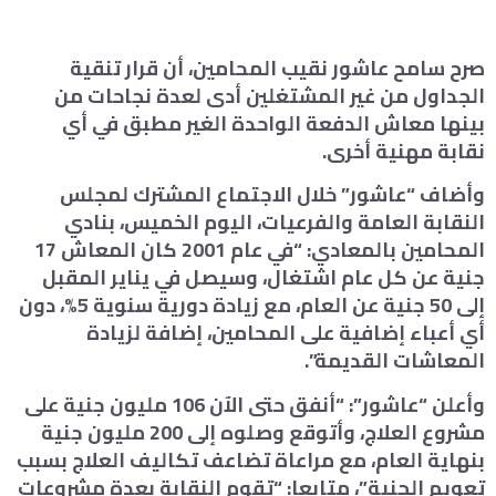
صرح سامح عاشور نقيب المحامين، أن قرار تنقية
الجداول من غير المشتغلين أدى لعدة نجاحات من
بينها معاش الدفعة الواحدة الغير مطبق في أي
نقابة مهنية أخرى.
وأضاف “عاشور” خلال الاجتماع المشترك لمجلس
النقابة العامة والفرعيات، اليوم الخميس، بنادي
المحامين بالمعادي: “في عام 2001 كان المعاش 17
جنية عن كل عام اشتغال، وسيصل في يناير المقبل
إلى 50 جنية عن العام، مع زيادة دورية سنوية 5%، دون
أي أعباء إضافية على المحامين، إضافة لزيادة
المعاشات القديمة”.
وأعلن “عاشور”: “أنفق حتى الآن 106 مليون جنية على
مشروع العلاج، وأتوقع وصلوه إلى 200 مليون جنية
بنهاية العام، مع مراعاة تضاعف تكاليف العلاج بسبب
تعويم الجنية”، متابعا: “تقوم النقابة بعدة مشروعات