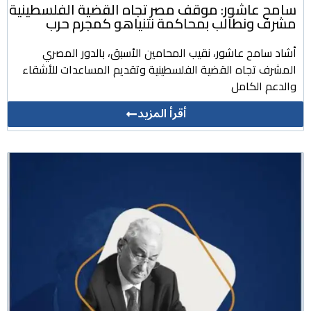
سامح عاشور: موقف مصر تجاه القضية الفلسطينية
مشرف ونطالب بمحاكمة نتنياهو كمجرم حرب
أشاد سامح عاشور، نقيب المحامين الأسبق، بالدور المصري
المشرف تجاه القضية الفلسطينية وتقديم المساعدات للأشقاء
والدعم الكامل
أقرأ المزيد