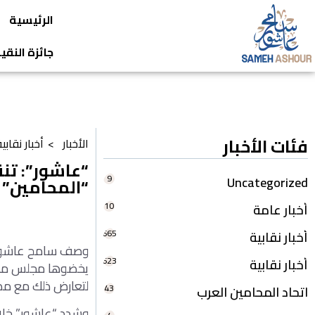
الرئيسية
جائزة النق
فئات الأخبار
الأخبار >
أخبار نقابي
“عاشور”: تن
9
Uncategorized
“المحامين”
10
أخبار عامة
665
أخبار نقابية
وصف سامح عاشور ن
623
أخبار نقابية
يخضوها مجلس منتخب
لتعارض ذلك مع مص
43
اتحاد المحامين العرب
وشدد “عاشور” خلال 