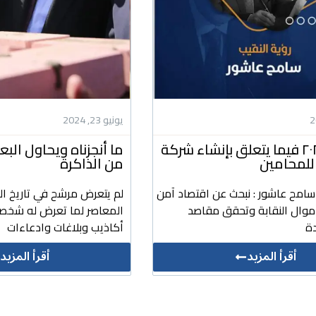
يونيو 23, 2024
رؤيتنا ل ٢٠٢٤ فيما يتعلق بإنشاء شركة
ما أنجزناه ويحاول ال
للمحامين
من الذاكرة
 سامح عاشور : نبحث عن اقتصاد آمن
لم يتعرض مرشح في تاريخ ال
أموال النقابة وتحقق مقاصد
المعاصر لما تعرض له شخص
ة
أكاذيب وبلاغات وادعاءات
أقرأ المزيد
أقرأ المزيد