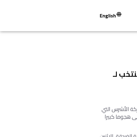
English
تخب لـ
كة الأشرس التي
ى هجوما كبيرا
الغردقة، الاثنين،