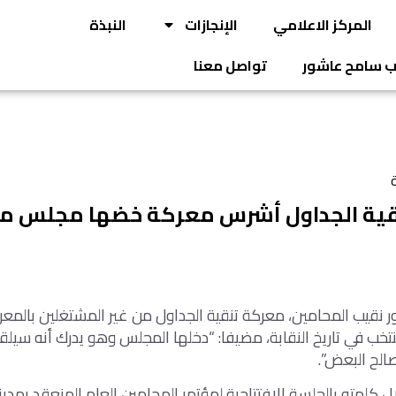
المركز الاعلامي
الإنجازات
النبذة
يب سامح عاشور
تواصل معنا
ة
قية الجداول أشرس معركة خضها مجلس من
قيب المحامين، معركة تنقية الجداول من غير المشتغلين بالمعر
 في تاريخ النقابة، مضيفا: “دخلها المجلس وهو يدرك أنه سيلق
الح البعض”.
كلمته بالجلسة الافتتاحية لمؤتمر المحامين العام المنعقد بمدينة 