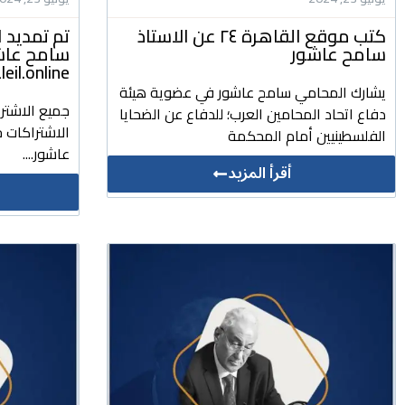
كتب موقع القاهرة ٢٤ عن الاستاذ
تم تمديد ا
سامح عاشور
سامح عاشور
daleil.online للتشريعات وا
يشارك المحامي سامح عاشور في عضوية هيئة
جميع الاشتر
دفاع اتحاد المحامين العرب؛ للدفاع عن الضحايا
الاشتراكات ج
الفلسطينيين أمام المحكمة
عاشور....
أقرأ المزيد