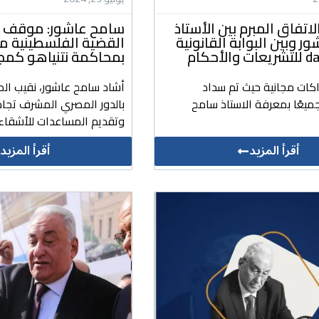
لاتفاق المبرم بين الأستاذ
سامح عاشور: موقف م
 وبين البوابة القانونية
القضية الفلسطينية 
لأحكام
بمحاكمة نتنياهو كمج
اكات مجانية حيث تم سداد
أشاد سامح عاشور، نقيب الم
ميعًا بمعرفة الاستاذ سامح
بالدور المصري المشرف تجاه
وتقديم المساعدات للأشقاء 
أقرأ المزيد
أقرأ المزيد