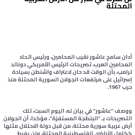
المحتلة
أدان سامح عاشور نقيب المحامين، ورئيس اتحاد
المحامين العرب، تصريحات الرئيس الأمريكي دونالد
ترامب، بأن الوقت قد حان لاعتراف واشنطن بسيادة
إسرائيل على مرتفعات الجولان السورية المحتلة منذ
حرب 1967.
ووصف “عاشور” في بيان له، اليوم السبت، تلك
التصريحات بـ “البلطجة المستفزة”، مؤكدا، أن الجولان
أرض عربية سورية محتلة، من قبل دولة الاحتلال مثلها
ككامل الأراضي الفلسطينية المحتلة، ولن يفرط