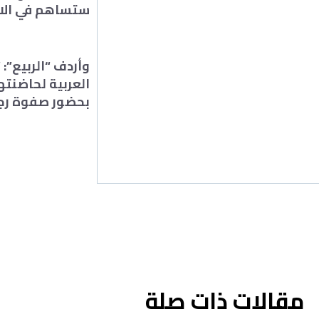
ستساهم في الات
وأردف “الربيع”:
بحضور صفوة رجا
مقالات ذات صلة