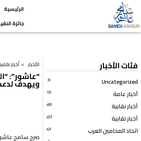
الرئيسية
جائزة النق
فئات الأخبار
الأخبار >
أخبار نقابي
“عاشور”: “ا
9
Uncategorized
ويهدف لدعم 
10
أخبار عامة
665
أخبار نقابية
623
أخبار نقابية
43
اتحاد المحامين العرب
صرح سامح عاشور 