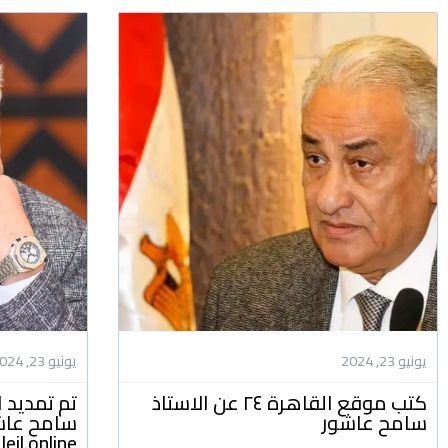
يونيو 23, 2024
يونيو 23, 2024
كتب موقع القاهرة ٢٤ عن الاستاذ
تم تمديد ا
سامح عاشور
سامح عاشور
daleil.online للتشريعات وا