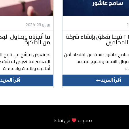
يونيو 23, 2024
رؤيتنا ل ٢٠٢٤ فيما يتعلق بإنشاء شركة
ما أنجزناه ويحاول ال
للمحامين
من الذاكرة
 سامح عاشور : نبحث عن اقتصاد آمن
لم يتعرض مرشح في تاريخ ال
أموال النقابة وتحقق مقاصد
المعاصر لما تعرض له شخص
ة
أكاذيب وبلاغات وادعاءات
أقرأ المزيد
أقرأ المزيد
صمم ب
في
نقاط