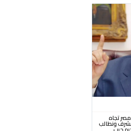
صر تجاه
مشرف ونطالب
رم حرب