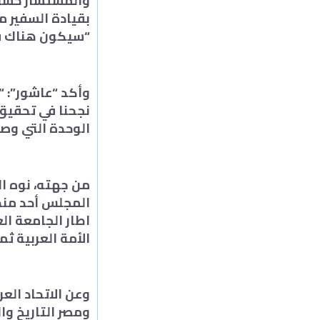
والمستشار حسام 
بقيادة السفير م
“سيكون هناك فرع
وأكد “عاشور”: “
نجحنا في تحقيق 
الوحدة التي وصل
من جهته، نوه ال
اطار الجامعة ا
الأمة العربية ثم
وعن الاتحاد الع
ومصر التاريخ وا