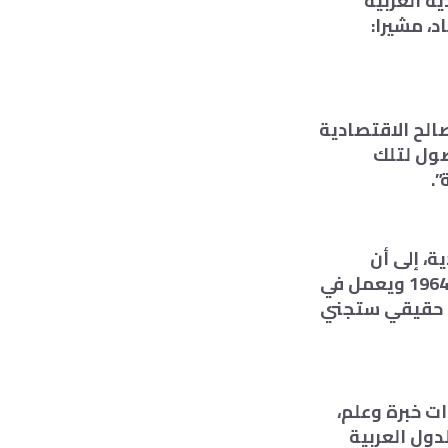
ة العربية
د، مشيرا:
الح الاقتصادية
صول لتلك
”.
ة، إلى أن
المجلس أحد منظمات العمل الاقتصادي العربي المشترك، أسس في عام 1964 ويعمل في
ي حقيقي ستجني
ت خبرة وعلم،
دول العربية