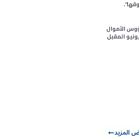
قها”.
ؤوس الأموال
ة لحاضنتها وأوطاننا، وستعقد أول جمعية عمومية للاتحاد في 24 يونيو المقبل
 المزيد