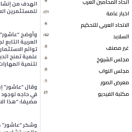
4
اتحاد المحامين العرب
الهدف من إنشاء
للمستثمرين العر
211
اخبار عامة
4
الاتحاد العربي للتحكيم
وأوضح “عاشور” خ
742
السلايد
العربية التابع 
3
غير مصنف
توائم الاستثما
علمية تمنح الدب
4
مجلس الشيوخ
لتنمية المهارات
0
مجلس النواب
1
معرض الصور
وقال “عاشور” إ
21
مكتبة الفيديو
في حاجه لوجود 
مضيفا: “هذا الات
وشكر “عاشور” ك