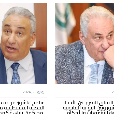
يونيو 23, 2024
لاتفاق المبرم بين الأستاذ
سامح عاشور: موقف م
 وبين البوابة القانونية
القضية الفلسطينية 
لأحكام
بمحاكمة نتنياهو كمج