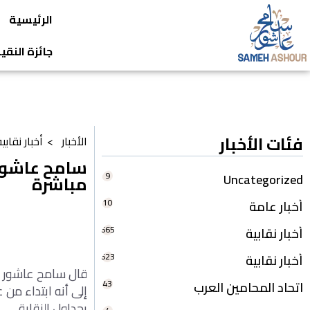
الرئيسية
جائزة النق
فئات الأخبار
الأخبار >
أخبار نقابي
9
Uncategorized
مباشرة
10
أخبار عامة
665
أخبار نقابية
623
أخبار نقابية
قال سامح عاشور نقي
43
اتحاد المحامين العرب
بجداول النقابة.