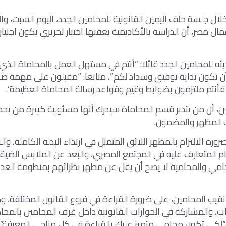
ال جلسة حلف اليمين القانونية للمحامين الجدد، اليوم السبت، و
مال مصر، أن الدراسة بالأكاديمية يعقبها اختبار تحريري يكون اجتيا
ه للمحامين الجدد قائلا: “أنتم في مستهل العمل بالمحاماة الذي ي
 أن تكون بداية توفيق وسداد لكم”، متابعا: “مقبلون على مهمة ص
أنتم ملتزمون بضوابط وقيم وقواعد رسالة المحاماة العظيمة”.
ن، أن من يتدبر قسم المحاماة سيدرك أنها مسئولية كبيرة من يح
المظهر والمضمون.
رة الالتزام بالمظهر اللائق المتمثل في ارتداء البدلة الكاملة، والت
م المتعارف عليه في المجتمع المصري، والبعد عن الملابس الضيق
امي والمحامية لا يصح أن يقل عن مظهر نظرائهم بمنظومة العدا
قيب المحامين، على ضرورة القراءة في فروع القانون المختلفة، 
ت، والمشاركة في الحوارات القانونية داخل غرف المحامين بالمح
“لكي تكون محامي متميز عليك بالقراءة في كل مناحي المعرفة”.