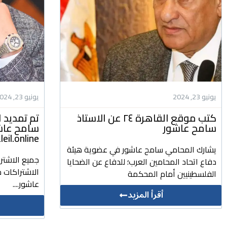
يونيو 23, 2024
يونيو 23, 2024
كتب موقع القاهرة ٢٤ عن الاستاذ
تم تمديد ا
سامح عاشور
سامح عاشور
daleil.online للتشريعات وا
يشارك المحامي سامح عاشور في عضوية هيئة
جميع الاشتر
دفاع اتحاد المحامين العرب؛ للدفاع عن الضحايا
الاشتراكات ج
الفلسطينيين أمام المحكمة
عاشور....
أقرأ المزيد