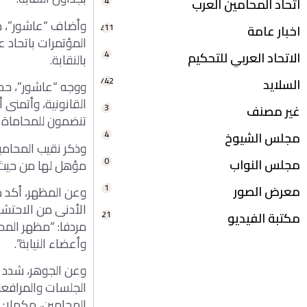
4
اتحاد المحامين العرب
وأضاف “عاشور”، خل
211
اخبار عامة
المؤتمرات باتحاد ع
4
الاتحاد العربي للتحكيم
بالنقابة.
742
السلايد
ووجه “عاشور”، حديث
القانونية، وأتمنى
3
غير مصنف
تنضمون للمحاماة ف
4
مجلس الشيوخ
وذكر نقيب المحامي
0
مجلس النواب
مؤهل لها من حيث 
1
معرض الصور
وعن المظهر، أكد ضرو
الأدنى من الاحتشا
21
مكتبة الفيديو
مردفا: “مظهر المح
وأعضاء النيابة”.
وعن الجوهر، شدد ن
الجلسات والمرافعا
المحامين، مكملا: 