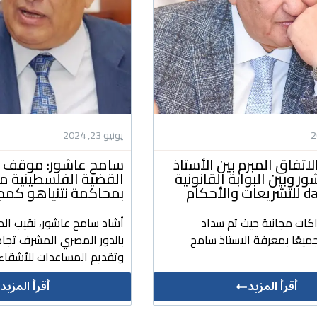
يونيو 23, 2024
لاتفاق المبرم بين الأستاذ
سامح عاشور: موقف م
 وبين البوابة القانونية
القضية الفلسطينية 
لأحكام
بمحاكمة نتنياهو كمج
اكات مجانية حيث تم سداد
أشاد سامح عاشور، نقيب الم
ميعًا بمعرفة الاستاذ سامح
بالدور المصري المشرف تجاه
وتقديم المساعدات للأشقاء 
أقرأ المزيد
أقرأ المزيد