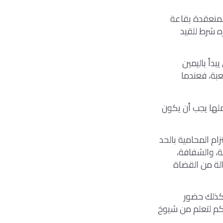
المنعقدة بقاعة
زه شرط للقيد
بدأ باليمين
عبة، فعندما
ملها يجب أن يكون
زام المحامية بالحد
ة، والشفافة،
لة من القضاة
وكذلك حضور
اكم لتعلم من شيوخ