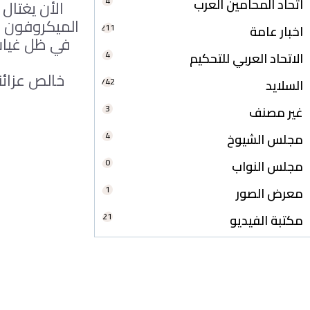
4
اتحاد المحامين العرب
الأن يغتال
الميكروفون ل
211
اخبار عامة
في ظل غياب 
4
الاتحاد العربي للتحكيم
خالص عزائن
742
السلايد
3
غير مصنف
4
مجلس الشيوخ
0
مجلس النواب
1
معرض الصور
21
مكتبة الفيديو