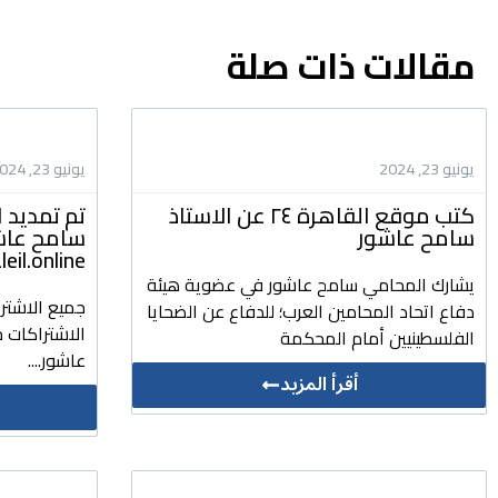
مقالات ذات صلة
يونيو 23, 2024
يونيو 23, 2024
كتب موقع القاهرة ٢٤ عن الاستاذ
تم تمديد ا
سامح عاشور
سامح عاشور
daleil.online للتشريعات وا
يشارك المحامي سامح عاشور في عضوية هيئة
جميع الاشتر
دفاع اتحاد المحامين العرب؛ للدفاع عن الضحايا
الاشتراكات ج
الفلسطينيين أمام المحكمة
عاشور....
أقرأ المزيد