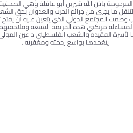
 المرحومة باذن الله شيرين أبو عاقلة وهي الصحفية
تنقل ما يجري من جرائم الحرب والعدوان بحق الش
وصمت المجتمع الدولي الذي يتعين عليه أن يفتح تحق
لمساءلة مرتكبي هذه الجريمة البشعة وملاحقتهم
ا لأسرة الفقيدة والشعب الفلسطيني داعين المولى
يتغمدها بواسع رحمته ومغفرته .