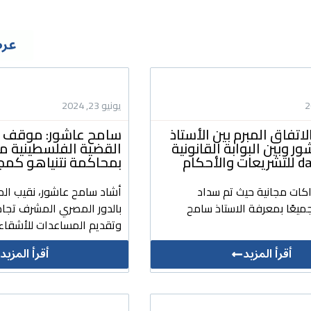
عرض
يونيو 23, 2024
لاتفاق المبرم بين الأستاذ
سامح عاشور: موقف م
 وبين البوابة القانونية
القضية الفلسطينية 
لأحكام
بمحاكمة نتنياهو كمج
اكات مجانية حيث تم سداد
أشاد سامح عاشور، نقيب الم
ميعًا بمعرفة الاستاذ سامح
بالدور المصري المشرف تجاه
وتقديم المساعدات للأشقاء 
أقرأ المزيد
أقرأ المزيد