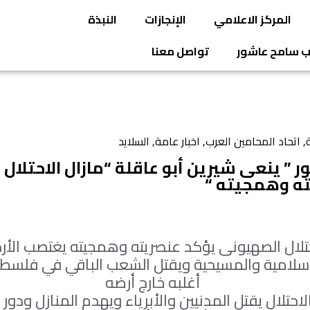
المركز الاعلامي
الإنجازات
النبذة
يب سامح عاشور
تواصل معنا
ة
,
اتحاد المحامين العرب
,
اخبار عامة
,
السلايد
 ” ينعى شيرين أبو عاقلة “مازال الاحتلال
ته وهمجيته “
حتلال الصهيونى يؤكد عنصريته وهمجيته يغتصب ال
سلامية والمسيحية ويقتل الشعب الباقي في فلسطي
أغلبه خارج أرضه
لاحتلال يقتل المدنيين والأبرياء ويهدم المنازل ودور 