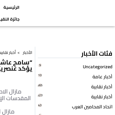
الرئيسية
جائزة النق
فئات الأخبار
الأخبار >
أخبار نقابي
“سامح عاشور
9
Uncategorized
يؤكد عنصري
10
أخبار عامة
665
أخبار نقابية
مازال الا
623
أخبار نقابية
المقدسات الإ
43
اتحاد المحامين العرب
مازال ا