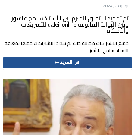
يونيو 23, 2024
تم تمديد الاتفاق المبرم بين الأستاذ سامح عاشور
وبين البوابة القانونية daleil.online للتشريعات
والأحكام
جميع الاشتراكات مجانية حيث تم سداد الاشتراكات جميعًا بمعرفة
الاستاذ سامح عاشور....
أقرأ المزيد