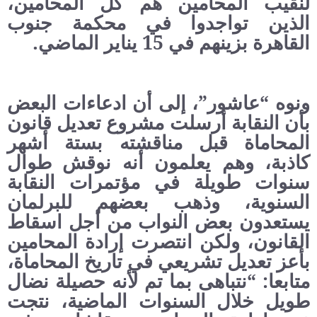
لنقيب المحامين هم كل المحامين،
الذين تواجدوا في محكمة جنوب
القاهرة بزينهم في 15 يناير الماضي.
ونوه “عاشور”، إلى أن ادعاءات البعض
بأن النقابة أرسلت مشروع تعديل قانون
المحاماة قبل مناقشته بستة أشهر
كاذبة، وهم يعلمون أنه نوقش طوال
سنوات طويلة في مؤتمرات النقابة
السنوية، وذهب بعضهم للبرلمان
يستعدون بعض النواب من أجل اسقاط
القانون، ولكن انتصرت إرادة المحامين
بأعز تعديل تشريعي في تاريخ المحاماة،
متابعا: “نتباهى بما تم لأنه حصيلة نضال
طويل خلال السنوات الماضية، نتجت