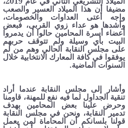
الميلاد التشريعي الثاني في عام 2019،
مضيفا أن هذا الميلاد العسير والصعب
واجه أعتى العداوات والخصومات،
وأشدها هو عداء زوي القربى، فبعض
أعضاء أسرة المحامين حالوا أن يدمروا
البيت بأي وسيلة ولم تتوقف حربهم
على مجلس النقابة الحالي وهم من لم
يوفقوا في كافة المعارك الانتخابية خلال
السنوات الماضية.
وأشار إلى مجلس النقابة عندما أراد
تنقية الجداول لما فيه نفع للمهنة، قاومنا
وحرض علينا بعض المحامين بهدف
تدمير النقابة، ونحن في مجلس النقابة
قولنا بلسانكم أن المحاماة لمن يعمل