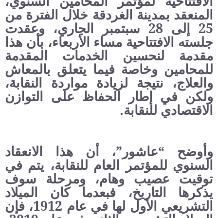
الافتتاحية لمؤتمر المحامين السنوي،
المنعقد بمدينة الغردقة خلال الفترة من
25 إلى 28 سبتمبر الجاري، وعقدت
جلسته الافتتاحية مساء الأربعاء، بأن هذا
مقدمة لنحسين الخدمات المقدمة
للمحامين وخاصة فيما يتعلق بالمعاش
والعلاج، نتيجة لزيادة مواردة النقابة،
ولكن في إطار الحفاظ على التوازن
الاقتصادي للنقابة.
وأوضح “عاشور”، أن هذا الانعقاد
السنوي للمؤتمر العام للنقابة، يتم في
توقيت عصيب وهام، ومرحلة سوف
يذكرها التاريخ، فبعدما كان الميلاد
التشريعي الأول لها في عام 1912، فإن