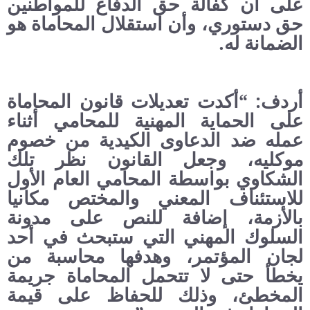
على أن كفالة حق الدفاع للمواطنين
حق دستوري، وأن استقلال المحاماة هو
الضمانة له.
أردف: “أكدت تعديلات قانون المحاماة
على الحماية المهنية للمحامي أثناء
عمله ضد الدعاوى الكيدية من خصوم
موكليه، وجعل القانون نظر تلك
الشكاوي بواسطة المحامي العام الأول
للاستئناف المعني والمختص مكانيا
بالأزمة، إضافة للنص على مدونة
السلوك المهني التي ستبحث في أحد
لجان المؤتمر، وهدفها محاسبة من
يخطأ حتى لا تتحمل المحاماة جريمة
المخطئ، وذلك للحفاظ على قيمة