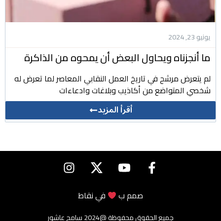
يونيو 23, 2024
ما أنجزناه ويحاول البعض أن يمحوه من الذاكرة
لم يتعرض مرشح في تاريخ العمل النقابي المعاصر لما تعرض له
شخصي المتواضع من أكاذيب وبلاغات وادعاءات
أقرأ المزيد
صمم ب
في
نقاط
جميع الحقوق محفوظة @2024 سامح عاشور