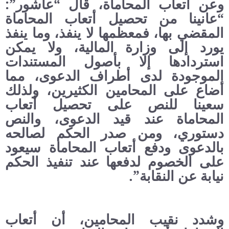
وعن أتعاب المحاماة، قال “عاشور”:
“عانينا من تحصيل أتعاب المحاماة
المقضي بها، فمعظمها لا ينفذ، وما ينفذ
يورد إلى وزارة المالية، ولا يمكن
استردادها إلا بأصول المستندات
الموجودة لدى أطراف الدعوى، مما
أضاع على المحامين الكثيرين، ولذلك
سعينا للنص على تحصيل أتعاب
المحاماة عند قيد الدعوى، والنص
دستوري، ومن صدر الحكم لصالحه
بالدعوى ودفع أتعاب المحاماة سيعود
على الخصوم لدفعها عند تنفيذ الحكم
نيابة عن النقابة”.
وشدد نقيب المحامين، أن أتعاب