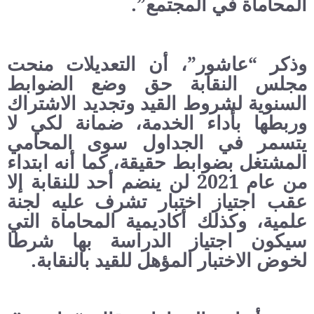
المحاماة في المجتمع”.
وذكر “عاشور”، أن التعديلات منحت
مجلس النقابة حق وضع الضوابط
السنوية لشروط القيد وتجديد الاشتراك
وربطها بأداء الخدمة، ضمانة لكي لا
يتسمر في الجداول سوى المحامي
المشتغل بضوابط حقيقة، كما أنه ابتداء
من عام 2021 لن ينضم أحد للنقابة إلا
عقب اجتياز اختبار تشرف عليه لجنة
علمية، وكذلك أكاديمية المحاماة التي
سيكون اجتياز الدراسة بها شرطا
لخوض الاختبار المؤهل للقيد بالنقابة.