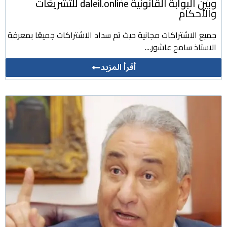
وبين البوابة القانونية daleil.online للتشريعات
والأحكام
جميع الاشتراكات مجانية حيث تم سداد الاشتراكات جميعًا بمعرفة
الاستاذ سامح عاشور....
أقرأ المزيد