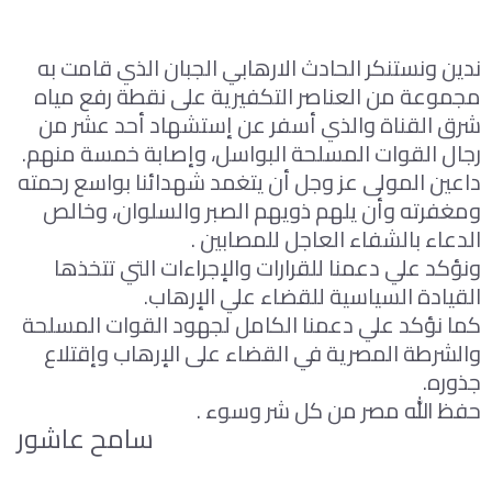
ندين ونستنكر الحادث الارهابي الجبان الذي قامت به
مجموعة من العناصر التكفيرية على نقطة رفع مياه
شرق القناة والذي أسفر عن إستشهاد أحد عشر من
رجال القوات المسلحة البواسل، وإصابة خمسة منهم.
داعين المولى عز وجل أن يتغمد شهدائنا بواسع رحمته
ومغفرته وأن يلهم ذويهم الصبر والسلوان، وخالص
الدعاء بالشفاء العاجل للمصابين .
ونؤكد علي دعمنا للقرارات والإجراءات التي تتخذها
القيادة السياسية للقضاء علي الإرهاب.
‏‎‏‎‏‎كما نؤكد علي دعمنا الكامل لجهود القوات المسلحة
والشرطة المصرية في القضاء على الإرهاب وإقتلاع
جذوره.
حفظ الله مصر من كل شر وسوء .
سامح عاشور