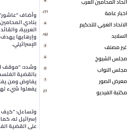
4
اتحاد المحامين العرب
211
اخبار عامة
وأضاف “عاشور” 
بنادي المحامين 
4
الاتحاد العربي للتحكيم
العربية، والقائ
742
السلايد
وإرهابها يهدف 
الإسرائيلي.
3
غير مصنف
4
مجلس الشيوخ
وشدد: “موقف ال
0
مجلس النواب
بالقضية الفلسطي
1
معرض الصور
يفاوض ومن يفاو
يفعلوا شيء لها،
21
مكتبة الفيديو
وتساءل: “كيف ل
إسرائيل له، كما 
على القضية الف