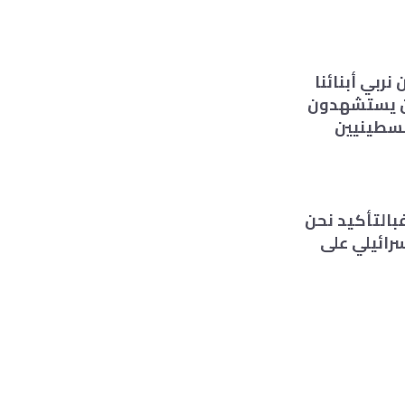
نربي أبنائنا
من يستشهدون
لسطينيين
فبالتأكيد نحن
رائيلي على