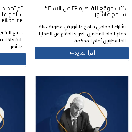
كتب موقع القاهرة ٢٤ عن الاستاذ
تم تمديد ا
سامح عاشور
سامح عاشور
daleil.online للتشريعات وا
يشارك المحامي سامح عاشور في عضوية هيئة
جميع الاشتر
دفاع اتحاد المحامين العرب؛ للدفاع عن الضحايا
الاشتراكات ج
الفلسطينيين أمام المحكمة
عاشور....
أقرأ المزيد