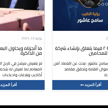
يونيو 23, 2024
رؤيتنا ل ٢٠٢٤ فيما يتعلق بإنشاء شركة
ما أنجزناه ويحاول ال
للمحامين
من الذاكرة
 سامح عاشور : نبحث عن اقتصاد آمن
لم يتعرض مرشح في تاريخ ال
أموال النقابة وتحقق مقاصد
المعاصر لما تعرض له شخص
ة
أكاذيب وبلاغات وادعاءات
أقرأ المزيد
أقرأ المزيد