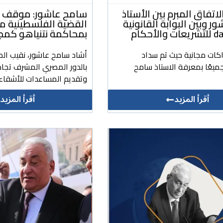
لاتفاق المبرم بين الأستاذ
سامح عاشور: موقف م
 وبين البوابة القانونية
القضية الفلسطينية 
لأحكام
بمحاكمة نتنياهو كمج
اكات مجانية حيث تم سداد
أشاد سامح عاشور، نقيب الم
ميعًا بمعرفة الاستاذ سامح
بالدور المصري المشرف تجاه
وتقديم المساعدات للأشقاء 
أقرأ المزيد
أقرأ المزيد