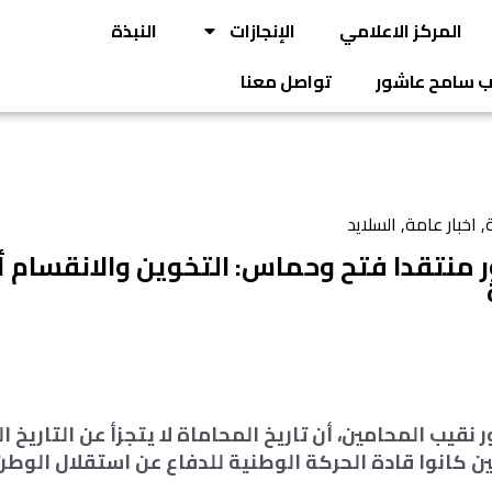
المركز الاعلامي
الإنجازات
النبذة
يب سامح عاشور
تواصل معنا
ة
,
اخبار عامة
,
السلايد
منتقدا فتح وحماس: التخوين والانقسام أ
نقيب المحامين، أن تاريخ المحاماة لا يتجزأ عن التاريخ 
ين كانوا قادة الحركة الوطنية للدفاع عن استقلال الوطن 