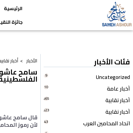
الرئيسية
جائزة النق
فئات الأخبار
الأخبار >
أخبار نقابي
سامح عاشور 
9
Uncategorized
الفلسطينية
10
أخبار عامة
665
أخبار نقابية
623
أخبار نقابية
قال سامح عاشور 
43
اتحاد المحامين العرب
لأن رموز المحام