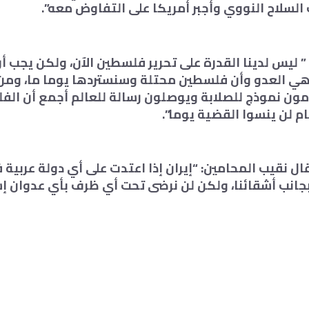
 السلاح النووي وأجبر أمريكا على التفاوض معه”.
 ليس لدينا القدرة على تحرير فلسطين الآن، ولكن يجب أن 
 هي العدو وأن فلسطين محتلة وسنستردها يوما ما، و
مون نموذج للصلابة ويوصلون رسالة للعالم أجمع أن الف
 لن ينسوا القضية يوما”.
ال نقيب المحامين: “إيران إذا اعتدت على أي دولة عربية 
نب أشقائنا، ولكن لن نرضى تحت أي ظرف بأي عدوان إس