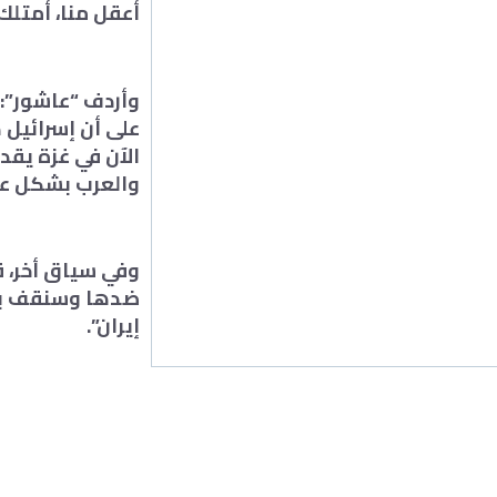
أعقل منا، أمتلك
وأردف “عاشور”: ”
على أن إسرائيل
الآن في غزة يقد
والعرب بشكل عام
وفي سياق أخر، ق
ضدها وسنقف بجا
إيران”.