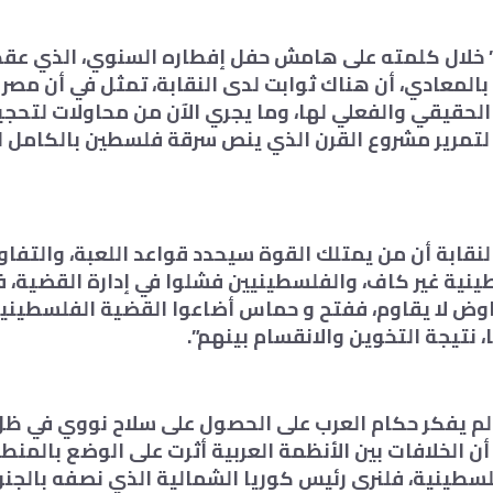
خلال كلمته على هامش حفل إفطاره السنوي، الذي عقد ال
بالمعادي، أن هناك ثوابت لدى النقابة، تمثل في أن مصر
د الحقيقي والفعلي لها، وما يجري الآن من محاولات لتحج
لتمرير مشروع القرن الذي ينص سرقة فلسطين بالكامل لص
نقابة أن من يمتلك القوة سيحدد قواعد اللعبة، والتف
نية غير كاف، والفلسطينيين فشلوا في إدارة القضية، ف
ض لا يقاوم، ففتح و حماس أضاعوا القضية الفلسطينية,
 نتيجة التخوين والانقسام بينهم”.
م يفكر حكام العرب على الحصول على سلاح نووي في ظل
أن الخلافات بين الأنظمة العربية أثرت على الوضع بالمنط
لسطينية، فلنرى رئيس كوريا الشمالية الذي نصفه بالجن