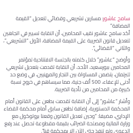
سامح عاشور
: مسارين تشريعي وقضائي لتعديل “القيمة
المضافة”
أكد سامح عاشور نقيب المحامين، أن النقابة تسيير في اتجاهين
لتعديل قانون الضريبة على القيمة المضافة، الأول “التشريعي”،
والثاني “القضائي”.
وأوضح “عاشور” خلال كلمته بالجلسة الافتتاحية لمؤتمر
المحامين ببورسعيد، الأحد، أن النقابة تقدمت بتعديل تشريعي
للبرلمان، يتضمن المساواة بين التجار والمهنيين، في وضع حد
أدنى للإعفاء، 500 ألف جنية، مما سيساهم في خروج نسبة
كبيرة من المحامين من تأدية الضريبة.
وأشار “عاشور” إلى أن النقابة تقدمت بطعن على القانون أمام
المحكمة الدستورية، إضافة لطعن سابق أمام محكمة القضاء
الإداري، مضيفا: “وحين تعديل القانون وقعنا بروتوكول مع
وزارة المالية ومصلحة الضرائب بقيمة مقطوعة تحصل عند رفع
الدعوى ولم تنفذ حتى الآن إلا بمحكمة قنا”.