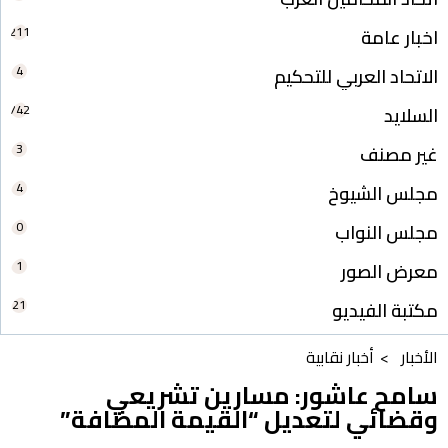
211
اخبار عامة
4
الاتحاد العربي للتحكيم
742
السلايد
3
غير مصنف
4
مجلس الشيوخ
0
مجلس النواب
1
معرض الصور
21
مكتبة الفيديو
الأخبار >
أخبار نقابية
سامح عاشور: مسارين تشريعي
وقضائي لتعديل “القيمة المضافة”