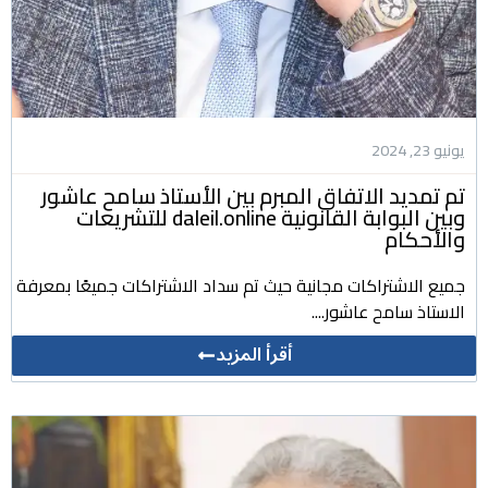
يونيو 23, 2024
تم تمديد الاتفاق المبرم بين الأستاذ سامح عاشور
وبين البوابة القانونية daleil.online للتشريعات
والأحكام
جميع الاشتراكات مجانية حيث تم سداد الاشتراكات جميعًا بمعرفة
الاستاذ سامح عاشور....
أقرأ المزيد