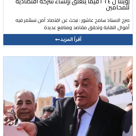
رؤيتنا ل ٢٠٢٤ فيما يتعلق بإنشاء شركة اقتصادية
للمحامين
صرح الاستاذ سامح عاشور : نبحث عن اقتصاد آمن نستثمر فيه
أموال النقابة وتحقق مقاصد ومنافع عديدة
أقرأ المزيد