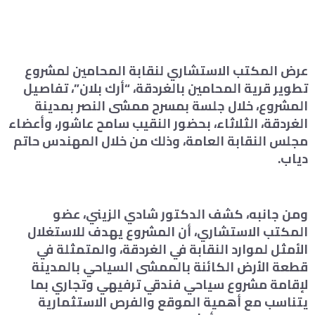
عرض المكتب الاستشاري لنقابة المحامين لمشروع
تطوير قرية المحامين بالغردقة، “أرك بلان”، تفاصيل
المشروع، خلال جلسة بمسرح ممشى النصر بمدينة
الغردقة، الثلاثاء، بحضور النقيب سامح عاشور، وأعضاء
مجلس النقابة العامة، وذلك من خلال المهندس حاتم
دياب.
ومن جانبه، كشف الدكتور شادي الزيني، عضو
المكتب الاستشاري، أن المشروع يهدف للاستغلال
الأمثل لموارد النقابة في الغردقة، والمتمثلة في
قطعة الأرض الكائنة بالممشى السياحي بالمدينة
لإقامة مشروع سياحي فندقي ترفيهي وتجاري بما
يتناسب مع أهمية الموقع والفرص الاستثمارية