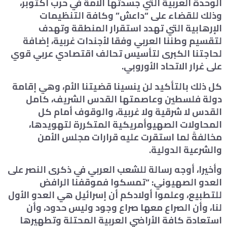
الوحدة العربية التي جسدتها الأمة في حرب أكتوبر،
وذلك للقضاء على “داعش” وكافة التنظيمات
الإرهابية التي تهدد استقرار المنطقة وتهدف
لتقسيم وطننا العربي وفقا لأجندات غربية، إضافة
لحاجتنا الكبرى لتأسيس تحالف اقتصادي عربي قوي
على غرار الاتحاد الأوروبي.
كل ذلك بالتأكيد لن ينسينا قضيتنا الأم، وهي إقامة
دولة فلسطين وعاصمتها القدس الشريف، كامل
القدس لا شرقية ولا غربية، والوقوف أمام كل
المحاولات الصهيوأمريكية المتكررة لتهويدها،
مخالفةً لما استقرت عليه قرارات مجلس الأمن
والشرعية الدولية.
وأخيرا، أوجه رسالة للشعب العربي في ذكرى النصر على
العدو الصهيوني: “تمسكوا فموقفنا الرافض
للتطبيع، وعلموا أولادكم أن إسرائيل هي العدو الأول
لنا، وأن الصراع معها صراع وجود وليس حدود، وأن
استعادة كافة الأراضي العربية المحتلة وتطهيرها