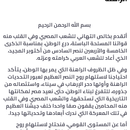
بسم الله الرحمن الرحيم
أتقدم بخالص التهاني للشعب المصري وفي القلب منه
قواتنا المسلحة الباسلة، درع الوطن، بمناسبة الذكرى
الخامسة والأربعين لنصر السادس من أكتوبر المجيد،
الذي أعاد للشعب العربي كرامته وعزته.
وفي ظل الظروف الراهنة التي يمر بها الوطن، يتأكد
احتياجنا لاستلهام روح النصر العظيم لعبور التحديات
الراهنة وأولها دحر الإرهاب في سيناء، واستئصاله من
جذوره، للتفرغ لبناء الوطن، حتى نعيد مصر لمكانتها
التاريخية التي تستحقها، والشعب المصري وفي القلب
منه المحامين يقفون صفا واحدا خلف جيشنا العظيم
في تلك المعركة التي ندرك أبعادها وتحدياتها جيدا.
أما عن المستوى القومي، فنحتاج لاستلهام روح