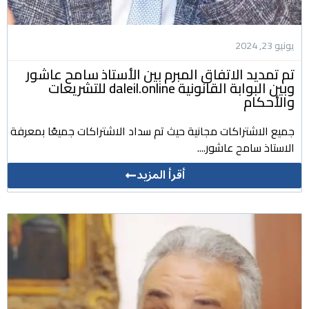
يونيو 23, 2024
تم تمديد الاتفاق المبرم بين الأستاذ سامح عاشور
وبين البوابة القانونية daleil.online للتشريعات
والأحكام
جميع الاشتراكات مجانية حيث تم سداد الاشتراكات جميعًا بمعرفة
الاستاذ سامح عاشور....
أقرأ المزيد