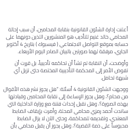
أعلنت إدارة الشئون القانونية بنقابة المحامين، أن سبب إحالة
المحامي خالد غنيم للتأديب هو المنشورين اللذين دونهما على
حسابه بموقع التواصل الاجتماعي ( فيسبوك ) بتاريخ 4 أكتوبر
الجاري، مرفقة لهما صورتين بالبيان الصادر اليوم الأربعاء.
وأوضحت، أن النقابة لم تشأ أن تحاكمه تأديبياً، بل قررت أن
تفوض الأمر إلى المحكمة التأديبية المختصة حتى تزيل أي
شبهة تحامل.
ووجهت الشئون القانونية 4 أسئلة: “هل يجوز نشر هذه الأقوال
من محام؟، وهل يجوز الإساءة إلى نقابة المحامين وقيادتها
بهذه الصورة؟، وهل نقبل إحداث فتنة مع وزارة الداخلية التي
ساندت أحمد رمزي محامي المحلة، وأمرت بإيقاف الضابط
المعتدي، وتقديمه للمحاكمة، وحتى الآن لا يزال الضابط
محبوساً على ذمة القضية؟، وهل يجوز أن يقبل محامي بأن