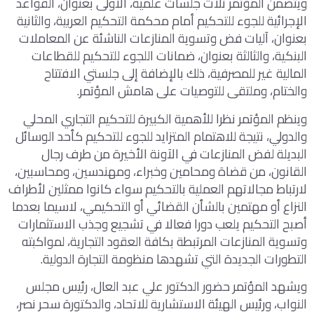
ويتضمن المؤتمر ثلاث جلسات علمية، الأولى بعنوان، القواعد
الإجرائية للجوء للتحكيم أمام محكمة التحكيم العربية، والثانية
بعنوان، آليات فض وتسوية المنازعات الناشئة عن المعاملات
البنكية، والثالثة بعنوان، ضمانات اللجوء للتحكيم للقطاعات
المالية غير للمصرفية، ذلك بالإضافة إلى جلستي الافتتاح
والختام، وملتقى للتوصيات على هامش المؤتمر.
وينظم المؤتمر نظرا للأهمية الكبيرة للتحكيم التجاري المحلي
والدولي، نتيجة للاهتمام المتزايد للجوء للتحكيم كأحد الوسائل
البديلة لفض المنازعات في الآونة الأخيرة من طرف رجال
القانون، من قضاة ومحامين وخبراء، ومهندسين، ومحاسبين،
لارتباط مجالاتهم العملية بالتحكيم سواء كانوا ممثلين لأطراف
النزاع أو مهتمين بالشأن القضائي أو التحكيمي، لاسيما بعدما
أصبح التحكيم يلعب دورا فعالا في تشجيع وجذب الاستثمارات
وتسوية المنازعات المرتبطة بكافة العقود التجارية، لمواكبته
التطورات الجديدة التي تشهدها منظومة التجارة الدولية.
ويشهد المؤتمر حضور الدكتور علي عبد العال، رئيس مجلس
النواب، ورئيس الهيئة الاستشارية للاتحاد، والدكتورة سحر نصر،