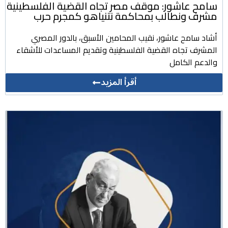
سامح عاشور: موقف مصر تجاه القضية الفلسطينية
مشرف ونطالب بمحاكمة نتنياهو كمجرم حرب
أشاد سامح عاشور، نقيب المحامين الأسبق، بالدور المصري
المشرف تجاه القضية الفلسطينية وتقديم المساعدات للأشقاء
والدعم الكامل
أقرأ المزيد