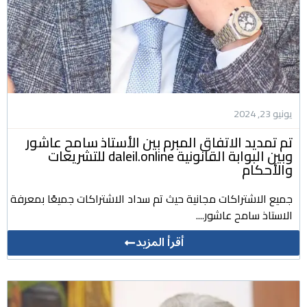
يونيو 23, 2024
تم تمديد الاتفاق المبرم بين الأستاذ سامح عاشور
وبين البوابة القانونية daleil.online للتشريعات
والأحكام
جميع الاشتراكات مجانية حيث تم سداد الاشتراكات جميعًا بمعرفة
الاستاذ سامح عاشور....
أقرأ المزيد