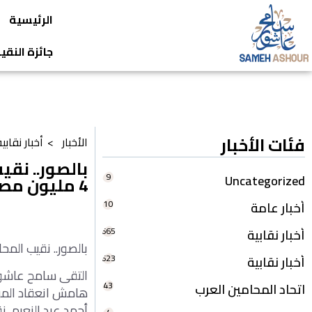
الرئيسية
جائزة النق
فئات الأخبار
الأخبار >
أخبار نقابي
بالصور.. نق
9
Uncategorized
4 مليون مصروفات النقابة لكم
10
أخبار عامة
665
أخبار نقابية
بالصور.. نقيب المحامين يج
623
أخبار نقابية
التقى سامح عاشور ن
43
اتحاد المحامين العرب
أحمد عبد النعيم، 