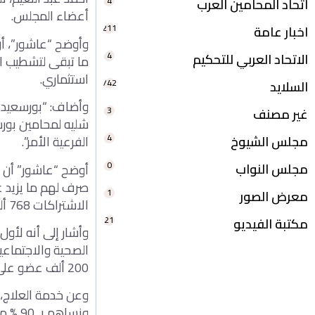
4
اتحاد المحامين العرب
أعضاء المجلس.
211
اخبار عامة
وأوضح “عاشور”، أن
4
الاتحاد العربي للتحكيم
ما تبقى لتشطيب ال
استثماري.
742
السلايد
3
غير مصنف
4
مجلس الشيوخ
الفرعية الأمر”.
0
مجلس النواب
1
معرض الصور
الاشتراكات 768 ألف جنية، وإجمالي المصروفات التي وجهت لكم 4 مليون 134 ألف.
21
مكتبة الفيديو
وأشار إلى أنه لأول
200 ألف عضو على أقصى تقدير.
وعن خدمة العلاج، 
ونساه