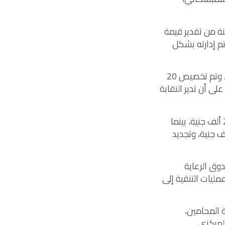
نة من تقدير قيمة
تم إدارته بشكل
وأضاف: “بورسعيد هي المكان الأنسب لانعقاد المؤتمر السنوي للمحامين حتى الآن، وتم تخصيص 20
باب، على أن تدير النقابة
أوضح “عاشور” أن محامين بورسعيد دفعوا اشتراك بمشروع العلاج العام الجاري، 298 ألف جنية، بينما
زيد عن 923 ألف جنية، متابعا: “أتعاب المحاماة التي دفعتموها 161 ألف جنية، وتجديد
دوق الرعاية
بعد عمليات التنقية إلى
 المحامين،
 المركزي