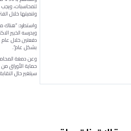
للمحاسبات، ويجب ال
وتنميتها خلال الفتر
واستطرد: “هناك مش
دفعتين خلال عام أو
بشكل عام”.
وعن دمغة المحاماة
سيتغير حال النقابة 