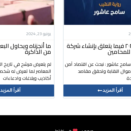
يونيو 23, 2024
رؤيتنا ل ٢٠٢٤ فيما يتعلق بإنشاء شركة
ما أنجزناه ويحاول ال
للمحامين
من الذاكرة
 سامح عاشور : نبحث عن اقتصاد آمن
لم يتعرض مرشح في تاريخ ال
أموال النقابة وتحقق مقاصد
المعاصر لما تعرض له شخص
ة
أكاذيب وبلاغات وادعاءات
أقرأ المزيد
أقرأ المزيد
صمم ب
في
نقاط