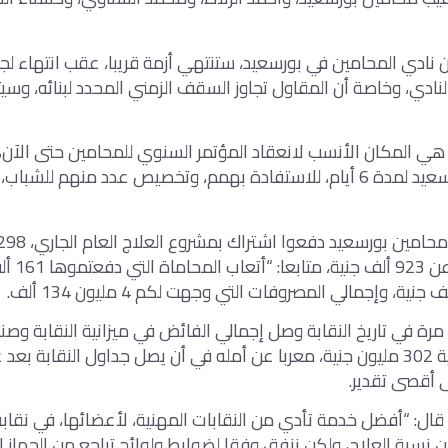
 نادي المحامين في بورسعيد، ستنتهي أزمة قريبا، عقب انتهاء لج
نادي، وخاصة أن المقاول تجاوز السقف الزمني المحدد لبنائه، وسي
شليه لمحامين بورسعيد لمدة 6 أيام، للاستفادة بهمم، وتخصيص عدد منهم للش
صرف لهم ما ي
 مرة في تاريخ النقابة وصل إجمالي الفائض في ميزانية النقابة وصن
الصحية والاجتماعية 302 مليون جنية، معربا عن أمله في أن يصل جداول النقابة 
قال: “أفضل خدمة تأدي من النقابات المهنية، لأعضائها، في نقابة
م بـ 90 % من نسبة العلاج، ولكن ننفق وفقا لضوابط ولوائح تراجع من الجهاز