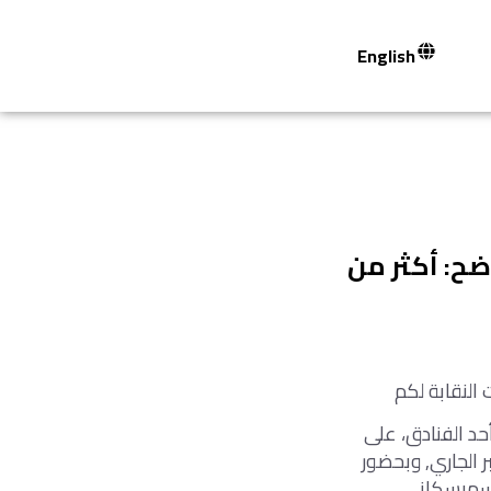
English
ضح: أكثر من
حد الفنادق، على
ي للمحامين بالمدينة، خلال الفترة من 10 إلى 13 سبتمبر الجاري, وبحضور
لسمبسكاني،