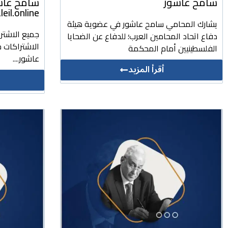
سامح عاشور
سامح عاشور
daleil.online للتشريعات وا
يشارك المحامي سامح عاشور في عضوية هيئة
جميع الاشتر
دفاع اتحاد المحامين العرب؛ للدفاع عن الضحايا
الاشتراكات ج
الفلسطينيين أمام المحكمة
عاشور....
أقرأ المزيد