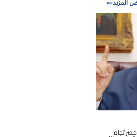
 المزيد
صر تجاه