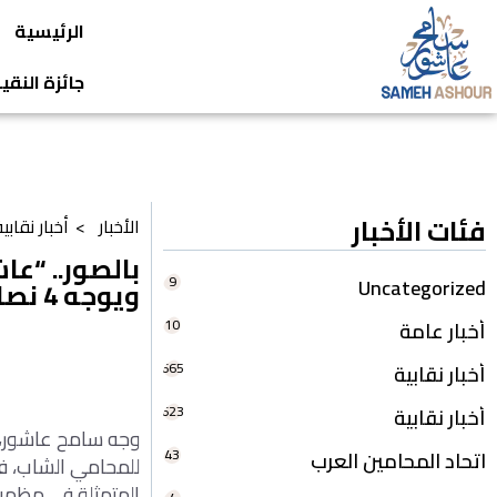
الرئيسية
جائزة النق
فئات الأخبار
الأخبار >
أخبار نقابي
بالصور.. “عا
9
Uncategorized
ويوجه 4 نصائح لهم
10
أخبار عامة
665
أخبار نقابية
623
أخبار نقابية
وجه سامح عاشور، ن
43
اتحاد المحامين العرب
للمحامي الشاب، في
المتمثلة في مظهر