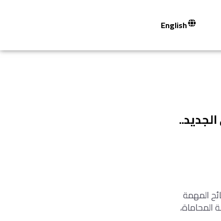
English
لجديد..
ئح المهمة
 المحاماة،