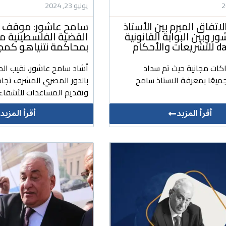
يونيو 23, 2024
لاتفاق المبرم بين الأستاذ
سامح عاشور: موقف م
 وبين البوابة القانونية
القضية الفلسطينية 
لأحكام
بمحاكمة نتنياهو كمج
اكات مجانية حيث تم سداد
أشاد سامح عاشور، نقيب الم
ميعًا بمعرفة الاستاذ سامح
بالدور المصري المشرف تجاه
وتقديم المساعدات للأشقاء 
أقرأ المزيد
أقرأ المزيد