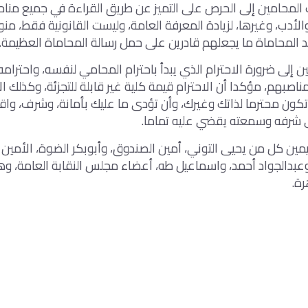
لمحامين إلى الحرص على التميز عن طريق القراءة في جميع مناح
 والأدب، وغيرها، لزيادة المعرفة العامة، وليست القانونية فقط، منو
المحاماة ما يجعلهم قادرين على حمل رسالة المحاماة العظيمة.
 إلى ضرورة الاحترام الذي يبدأ باحترام المحامي لنفسه، واحترامه
اصبهم، مؤكدا أن الاحترام قيمة كلية غير قابلة للتجزئة، وكذلك الا
تكون محترما لذاتك وغيرك، وأن تؤدى ما عليك بأمانة، وشرف، واقتد
شرفه وسمعته يقضي عليه تماما.
ين كل من يحيى التوني، أمين الصندوق، وأبوبكر الضوة، الأمين ا
بدالجواد أحمد، واسماعيل طه، أعضاء مجلس النقابة العامة، وه
ة.