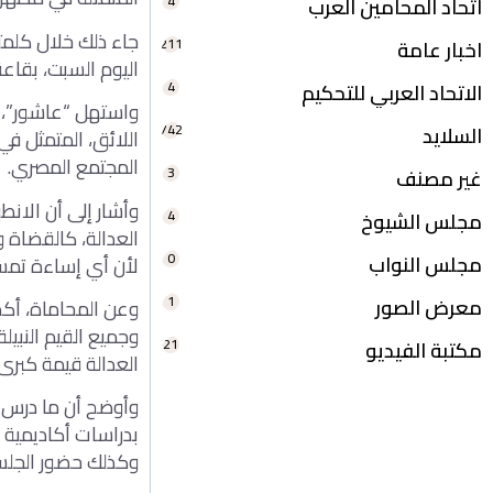
4
اتحاد المحامين العرب
جاء ذلك خلال كلمت
211
اخبار عامة
اليوم السبت، بقاعة
4
الاتحاد العربي للتحكيم
واستهل “عاشور”، ك
742
السلايد
اللائق، المتمثل في 
المجتمع المصري.
3
غير مصنف
وأشار إلى أن الان
4
مجلس الشيوخ
العدالة، كالقضاة 
0
مجلس النواب
لأن أي إساءة تمس
1
معرض الصور
وعن المحاماة، أكد
وجميع القيم النبيل
21
مكتبة الفيديو
العدالة قيمة كبرى 
وأوضح أن ما درس ف
بدراسات أكاديمية ف
وكذلك حضور الجلسا