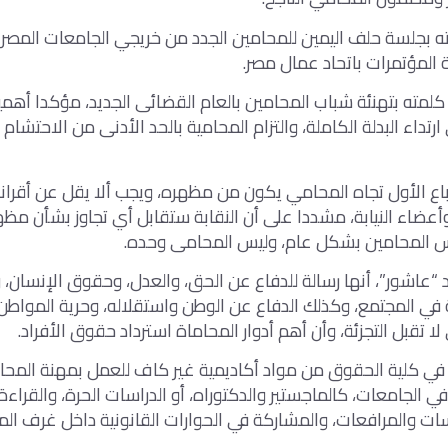
ه بجلسة حلف اليمين للمحامين الجدد من خريجي الجامعات المصر
 المؤتمرات باتحاد عمال مصر.
لمته بتهنئة شباب المحامين بالعام القضائى الجديد، مؤكدا أهمية 
ارتداء البدلة الكاملة، والتزام المحامية بالحد الأدنى من الاحتشام
طباع الأول تجاه المحامي يكون من مظهره، ويجب ألا يقل عن أقرا
وأعضاء النيابة، مشددا على أن النقابة ستقابل أي تجاوز بشأن مظ
 المحامين بشكل عام، وليس المحامى وحده.
 “عاشور”، أنها رسالة للدفاع عن الحق، والعدل، وحقوق الإنسان، و
ة في المجتمع، وكذلك الدفاع عن الوطن واستقلاله، وحرية المواطن، 
لا تقبل التجزئة، وأن أهم أدوار المحاماة استرداد حقوق الأفراد.
ي كلية الحقوق من مواد أكاديمية غير كاف للعمل بمهنة المحاماة
ي الجامعات، كالماجستير والدكتوراه، أو الدراسات الحرة، والقراءة
ت والمرافعات، والمشاركة في الحوارات القانونية داخل غرف الم