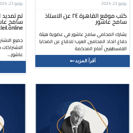
يونيو 23, 2024
يونيو 23, 2024
كتب موقع القاهرة ٢٤ عن الاستاذ
تم تمديد ا
سامح عاشور
سامح عاشور
daleil.online للتشريعات وا
يشارك المحامي سامح عاشور في عضوية هيئة
جميع الاشتر
دفاع اتحاد المحامين العرب؛ للدفاع عن الضحايا
الاشتراكات ج
الفلسطينيين أمام المحكمة
عاشور....
أقرأ المزيد