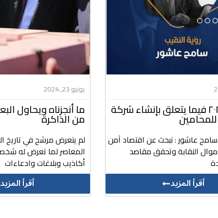
يونيو 23, 2024
رؤيتنا ل ٢٠٢٤ فيما يتعلق بإنشاء شركة
ما أنجزناه ويحاول ال
للمحامين
من الذاكرة
 سامح عاشور : نبحث عن اقتصاد آمن
لم يتعرض مرشح في تاريخ ال
أموال النقابة وتحقق مقاصد
المعاصر لما تعرض له شخص
ة
أكاذيب وبلاغات وادعاءات
أقرأ المزيد
أقرأ المزيد