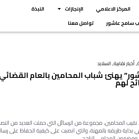
المركز الاعلامي
الإنجازات
النبذة
يب سامح عاشور
تواصل معنا
ة
,
أخبار نقابية
,
السلايد
شور” يهنئ شباب المحامين بالعام القضائي ا
قيب المحامين، مجموعة من الرسائل التي حملت العديد من النصا
 بداية طريقه بالمهنة، والتي انصبت على كيفية الحفاظ على رسالة
 ومضمون المحامي الناجح.