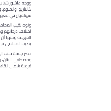
ووجه عاشور شباب ا
كالتاريخ، والعلوم،
سيتلقون في معهد 
ونوه نقيب المحامين
اختلاف درجاتهم ومن
القويمة ومنها أن 
يصيب المحامى فى 
حضر جلسة حلف اليم
ومصطفى البنان، وع
فرعية شمال القاهر