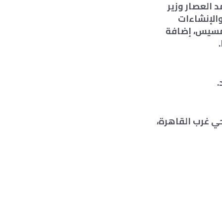
 العصار وزير
والإنشاءات
برمسيس، إضافة
.
الذكر، أن ترخيص بناء مبنى النقابة الجديد، صادر برقم 5 لسنة 2017 حي غرب القاهرة،