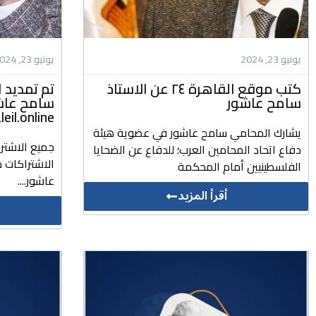
يونيو 23, 2024
يونيو 23, 2024
كتب موقع القاهرة ٢٤ عن الاستاذ
تم تمديد ا
سامح عاشور
سامح عاشور
daleil.online للتشريعات وا
يشارك المحامي سامح عاشور في عضوية هيئة
جميع الاشتر
دفاع اتحاد المحامين العرب؛ للدفاع عن الضحايا
الاشتراكات ج
الفلسطينيين أمام المحكمة
عاشور....
أقرأ المزيد