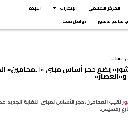
المركز الاعلامي
الإنجازات
النبذة
يب سامح عاشور
تواصل معنا
ة
,
السلايد
اشور» يضع حجر أساس مبنى «المحامين» ال
 و«العصار»
ر
نقيب المحامين، حجر الأساس لمبنى النقابة الجديد، عصر 
ارع رمسيس.