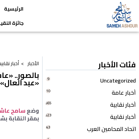
الرئيسية
جائزة النق
فئات الأخبار
الأخبار >
أخبار نقابي
بالصور.. «ع
9
Uncategorized
«عبد العال»
10
أخبار عامة
665
أخبار نقابية
وضع
سامح عاشو
623
أخبار نقابية
بمقر النقابة بش
43
اتحاد المحامين العرب