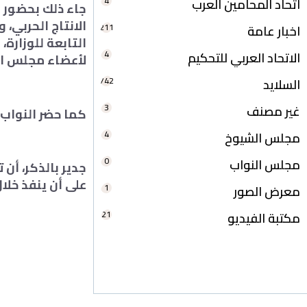
4
اتحاد المحامين العرب
جاء ذلك بحضور ا
الانتاج الحربي،
211
اخبار عامة
التابعة للوزارة،
4
الاتحاد العربي للتحكيم
لأعضاء مجلس الن
742
السلايد
3
غير مصنف
كما حضر النواب 
4
مجلس الشيوخ
0
مجلس النواب
على أن ينفذ خلال
1
معرض الصور
21
مكتبة الفيديو