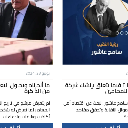
يونيو 23, 2024
رؤيتنا ل ٢٠٢٤ فيما يتعلق بإنشاء شركة
ما أنجزناه ويحاول ال
للمحامين
من الذاكرة
 سامح عاشور : نبحث عن اقتصاد آمن
لم يتعرض مرشح في تاريخ ال
أموال النقابة وتحقق مقاصد
المعاصر لما تعرض له شخص
ة
أكاذيب وبلاغات وادعاءات