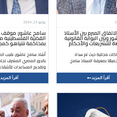
يونيو 23, 2024
لاتفاق المبرم بين الأستاذ
سامح عاشور: موقف م
 وبين البوابة القانونية
القضية الفلسطينية 
لأحكام
بمحاكمة نتنياهو كمج
اكات مجانية حيث تم سداد
أشاد سامح عاشور، نقيب الم
ميعًا بمعرفة الاستاذ سامح
بالدور المصري المشرف تجاه
وتقديم المساعدات للأشقاء 
أقرأ المزيد
أقرأ المزيد