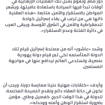
دور مصر، وتقوم بمثل تلك العمليات الإرهابية في
أوقات تبدأ فيها السياحة باستعادة عافيتها، ويشعر
المواطن بالاستقرار والأمن، متابعا: «هذه العقلية
ذاتها هي من ترغب في بقاء إسرائيل كواحة
للدمقراطية والأمن في الشرق الأوسط، ويبقى العرب
في دائرة الفتنة وعدم الاستقرار».
وشدد «عاشور» أنه من مصلحة إسرائيل قيام تلك
الدولة المتأسلمه لكي تبرر قيام دولة يهودية
عنصرية، وتستدعي العالم ليدافع عنها في مواجهة
المسلمين.
وأردف: «كنقابات مهنية علينا ممارسة دورنا، ويجب أن
نكون في حالة انعقاد دائم ونقدم النصيحة المخلصة،
للدولة في هذا الوقت الحرج، كفصيل وطني مؤمن
بضرورة استقرار الوطن وأمنه ووحدته».