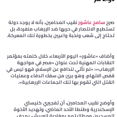
صرح
سامح عاشور
نقيب المحامين، بأنه لا يوجد دولة
تستطيع الانتصار في حربها ضد الإرهاب منفردة، بل
تحتاج إلى شعب ونخبة واعيين بخطورة تلك المعركة.
وأضاف «عاشور» اليوم الأربعاء، خلال كلمته بمؤتمر
النقابات المهنية تحت عنوان «مصر في مواجهة
الإرهاب»: «لم نأتي لندافع عن الإسلام، فهو ليس في
قفص الاتهام، وهو برئ من سفك الدفاء وعمليات
القتل التي تقوم بها تلك الجماعات الإرهابية».
وأوضح نقيب المحامين، أن تفجيري كنيستي
الإسكندرية وطنطا الأحد الماضي، وتهديد الأخوة
المسحيين ومطالبتهم بمغادرة العريش، يهدف