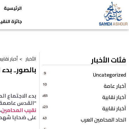
الرئيسية
جائزة النق
فئات الأخبار
الأخبار >
أخبار نقابي
بالصور.. بدء
9
Uncategorized
10
أخبار عامة
بدء الاجتماع الط
665
أخبار نقابية
“القدس عاصمة ف
623
أخبار نقابية
نقيب المحامين
،
على ضحايا شهدا
43
اتحاد المحامين العرب