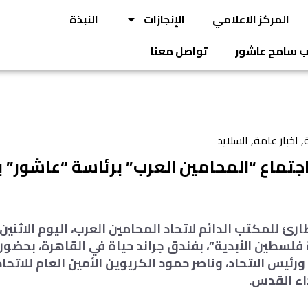
المركز الاعلامي
الإنجازات
النبذة
يب سامح عاشور
تواصل معنا
ة
,
اخبار عامة
,
السلايد
 اجتماع “المحامين العرب” برئاسة “عاشور”
ارئ للمكتب الدائم لاتحاد المحامين العرب، اليوم الاثنين
لسطين الأبدية”، بفندق جراند حياة في القاهرة، بحضور
 ورئيس الاتحاد، وناصر حمود الكريوين الأمين العام للاتحا
ء القدس.