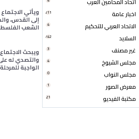
4
اتحاد المحامين العرب
ويأتي الاجتماع 
211
اخبار عامة
إلى القدس، والذي
4
الاتحاد العربي للتحكيم
الشعب الفلسطين
742
السلايد
3
غير مصنف
ويبحث الاجتماع،
والتصدي له على
4
مجلس الشيوخ
الواجبة للمرحلة 
0
مجلس النواب
1
معرض الصور
21
مكتبة الفيديو