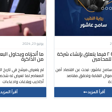
يونيو 23, 2024
رؤيتنا ل ٢٠٢٤ فيما يتعلق بإنشاء شركة
ما أنجزناه ويحاول ال
للمحامين
من الذاكرة
 سامح عاشور : نبحث عن اقتصاد آمن
لم يتعرض مرشح في تاريخ ال
أموال النقابة وتحقق مقاصد
المعاصر لما تعرض له شخص
ة
أكاذيب وبلاغات وادعاءات
أقرأ المزيد
أقرأ المزيد