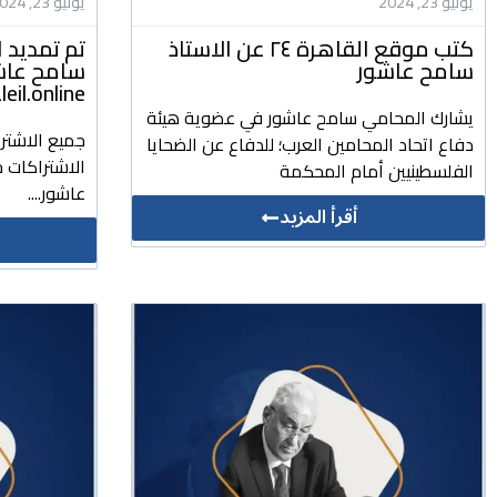
يونيو 23, 2024
يونيو 23, 2024
كتب موقع القاهرة ٢٤ عن الاستاذ
تم تمديد ا
سامح عاشور
سامح عاشور
daleil.online للتشريعات وا
يشارك المحامي سامح عاشور في عضوية هيئة
جميع الاشتر
دفاع اتحاد المحامين العرب؛ للدفاع عن الضحايا
الاشتراكات ج
الفلسطينيين أمام المحكمة
عاشور....
أقرأ المزيد