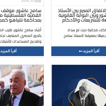
يونيو 23, 2024
لاتفاق المبرم بين الأستاذ
سامح عاشور: موقف م
 وبين البوابة القانونية
القضية الفلسطينية 
لأحكام
بمحاكمة نتنياهو كمج
اكات مجانية حيث تم سداد
أشاد سامح عاشور، نقيب الم
ميعًا بمعرفة الاستاذ سامح
بالدور المصري المشرف تجاه
وتقديم المساعدات للأشقاء 
أقرأ المزيد
أقرأ المزيد