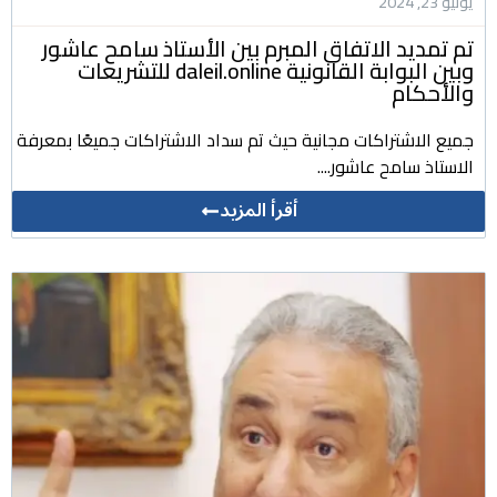
يونيو 23, 2024
تم تمديد الاتفاق المبرم بين الأستاذ سامح عاشور
وبين البوابة القانونية daleil.online للتشريعات
والأحكام
جميع الاشتراكات مجانية حيث تم سداد الاشتراكات جميعًا بمعرفة
الاستاذ سامح عاشور....
أقرأ المزيد