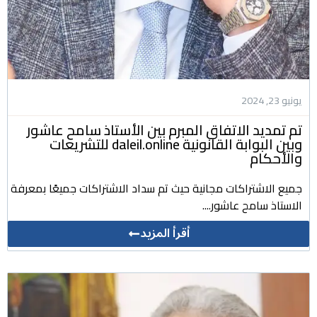
يونيو 23, 2024
تم تمديد الاتفاق المبرم بين الأستاذ سامح عاشور
وبين البوابة القانونية daleil.online للتشريعات
والأحكام
جميع الاشتراكات مجانية حيث تم سداد الاشتراكات جميعًا بمعرفة
الاستاذ سامح عاشور....
أقرأ المزيد