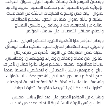
ويتضمن المؤتمر ثلاث جلسات علمية، الأولى بعنوان، القواعد
الإجرائية للجوء للتحكيم أمام محكمة التحكيم العربية، والثانية
بعنوان، آليات فض وتسوية المنازعات الناشئة عن المعاملات
البنكية، والثالثة بعنوان، ضمانات اللجوء للتحكيم للقطاعات
المالية غير للمصرفية، ذلك بالإضافة إلى جلستي الافتتاح
والختام، وملتقى للتوصيات على هامش المؤتمر.
وينظم المؤتمر نظرا للأهمية الكبيرة للتحكيم التجاري المحلي
والدولي، نتيجة للاهتمام المتزايد للجوء للتحكيم كأحد الوسائل
البديلة لفض المنازعات في الآونة الأخيرة من طرف رجال
القانون، من قضاة ومحامين وخبراء، ومهندسين، ومحاسبين،
لارتباط مجالاتهم العملية بالتحكيم سواء كانوا ممثلين لأطراف
النزاع أو مهتمين بالشأن القضائي أو التحكيمي، لاسيما بعدما
أصبح التحكيم يلعب دورا فعالا في تشجيع وجذب الاستثمارات
وتسوية المنازعات المرتبطة بكافة العقود التجارية، لمواكبته
التطورات الجديدة التي تشهدها منظومة التجارة الدولية.
ويشارك في المؤتمر الدكتور علي عبد العال، رئيس مجلس
النواب، ورئيس الهيئة الاستشارية للاتحاد، وعدد من قيادات